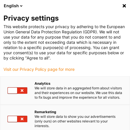
English
Vyberte místo pro doručení
Privacy settings
Výběr stránky země/oblasti může mít vliv na různé
faktory, jako jsou cena, možnosti dopravy a dostupnost
This website protects your privacy by adhering to the European
produktu.
Union General Data Protection Regulation (GDPR). We will not
use your data for any purpose that you do not consent to and
Přejít na
only to the extent not exceeding data which is necessary in
Zobrazit všechna místa
www.igus.com
relation to a specific purpose(s) of processing. You can grant
your consent(s) to use your data for specific purposes below or
by clicking "Agree to all".
search
(
0
)
Visit our Privacy Policy page for more
search
Home
Spotřební díly během údržby
Analytics
We will store data in an aggregated form about visitors
Rychle vytištěná
and their experiences on our website. We use this data
to fix bugs and improve the experience for all visitors.
náhrada za
Remarketing
spotřební díly
We will store data to show you our advertisements
(only ours) on other websites relevant to your
během údržby
interests.