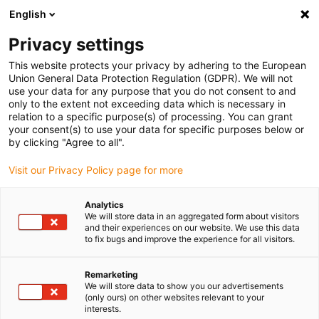
English
Vyberte místo pro doručení
Privacy settings
Výběr stránky země/oblasti může ovlivnit různé faktory
This website protects your privacy by adhering to the European
Union General Data Protection Regulation (GDPR). We will not
Zobrazit všechna místa
use your data for any purpose that you do not consent to and
only to the extent not exceeding data which is necessary in
relation to a specific purpose(s) of processing. You can grant
Přejít na www.igus.com
your consent(s) to use your data for specific purposes below or
by clicking "Agree to all".
Visit our Privacy Policy page for more
(0)
Analytics
We will store data in an aggregated form about visitors
Domovská stránka
Odvětví
Manipulátory
and their experiences on our website. We use this data
to fix bugs and improve the experience for all visitors.
Energetické řetězy,
Remarketing
We will store data to show you our advertisements
(only ours) on other websites relevant to your
kabely, ložiskové výrobky,
interests.