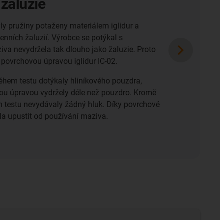
ikaci používaly opotřebitelné podložky z
u POM, které zabraňovaly opotřebení dvou
 Dnes tento zákazník sází na opotřebitelné
vysoce výkonnými polymery iglidur IC-02.
, že potažené desky odolají extrémním
í, byly testovány v praxi s pískem, vodou a
teplotami. Výsledky ukazují, že okolní
avují žádný problém a kovové součásti se