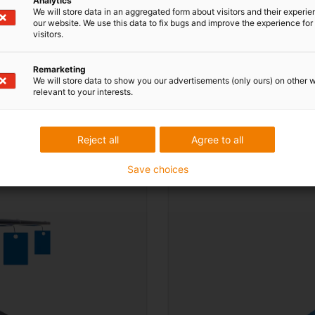
Analytics
We will store data in an aggregated form about visitors and their experi
our website. We use this data to fix bugs and improve the experience for 
visitors.
Remarketing
We will store data to show you our advertisements (only ours) on other 
relevant to your interests.
Reject all
Agree to all
Nákup práškového nátě
Save choices