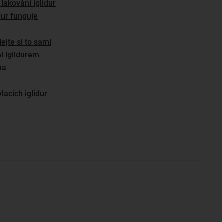
lakování iglidur
dur funguje
ejte si to sami
í iglidurem
ma
lacích iglidur