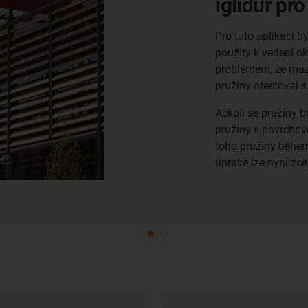
Dosud se v této apl
hliníku a materiál
kovových součástí.
podložky potažené 
Aby bylo zajištěno
podmínkám prostřed
vysokými i nízkými 
podmínky nepředst
neopotřebovávají.