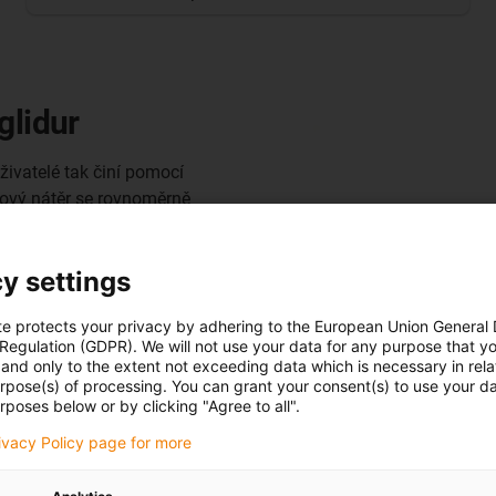
glidur
Uživatelé tak činí pomocí
kový nátěr se rovnoměrně
ří homogenní vrstvu.
však mít na paměti, že s
y settings
, a tedy i přilnavost prášku.
μm.
Za příznivých podmínek
te protects your privacy by adhering to the European Union General
 Regulation (GDPR). We will not use your data for any purpose that y
and only to the extent not exceeding data which is necessary in relat
urpose(s) of processing. You can grant your consent(s) to use your da
které jsou smíchány s různými
rposes below or by clicking "Agree to all".
ané součásti již není třeba
rivacy Policy page for more