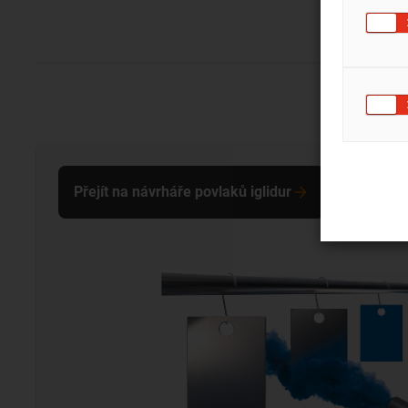
Přejít na návrháře povlaků iglidur