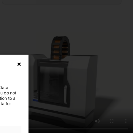
 Data
ou do not
ion to a
ta for