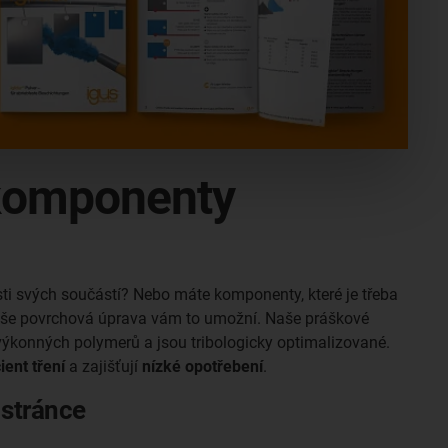
 komponenty
sti svých součástí? Nebo máte komponenty, které je třeba
aše povrchová úprava vám to umožní. Naše práškové
 výkonných polymerů a jsou tribologicky optimalizované.
ient tření
a zajišťují
nízké opotřebení
.
 stránce