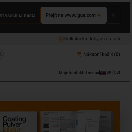
Přejít na www.igus.com
it všechna místa
Kalkulačka doby životnosti
Nákupní košík
(0)
SK
(
CS
)
Moje kontaktní osoba