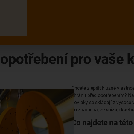
i opotřebení pro vaše
Chcete zlepšit kluzné vlastno
chránit před opotřebením? N
povlaky se skládají z vysoce
To znamená, že
snižují koefic
Co najdete na této