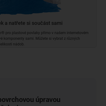
ek a natřete si součást sami
dur® pro plastové povlaky přímo v našem internetovém
vé komponenty sami. Můžete si vybrat z různých
elikostí nádob.
montáž na tyč s
u úpravou iglidur IC-02