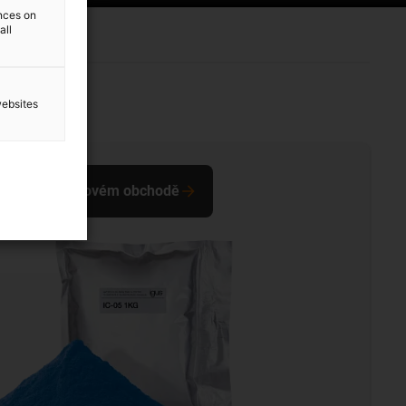
ences on
all
websites
ru v internetovém obchodě