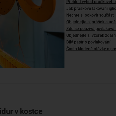
Přehled výhod práškového 
Jak práškové lakování igli
Nechte si pokovit součást
Objednejte si prášek a uděl
Zde se používá povlakován
Objednejte si vzorek zdar
Bílý papír o povlakování
Často kladené otázky o pov
idur v kostce