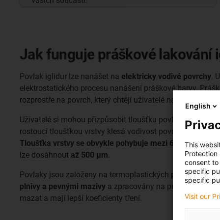
vašich součástí.
Jak funguje práškové lakování i
Povlak iglidur lze nanášet na
elektricky vodivé povrchy
. 
elektrostatického procesu nanášení práškové barvy. Práš
rozprostře na povrch, který chtějí uživatelé natřít, a vytvo
English
Uživatelé si mohou přizpůsobit tloušťku povlaku. Měli by 
Privac
rostoucí tloušťkou vrstvy klesá vodivost povrchu součástky
Tloušťka vrstvy se obvykle pohybuje mezi 60 a 120****
This websi
Protection
lze dosáhnout
až 500 μm
.
consent to 
specific p
Povlaky jsou založeny na termoplastických
polymerech
, 
specific pu
plnivy a pevnými mazivy
a zpracovány na prášek. Povlakov
Visit our P
mazat a mají lepší koeficienty tření.