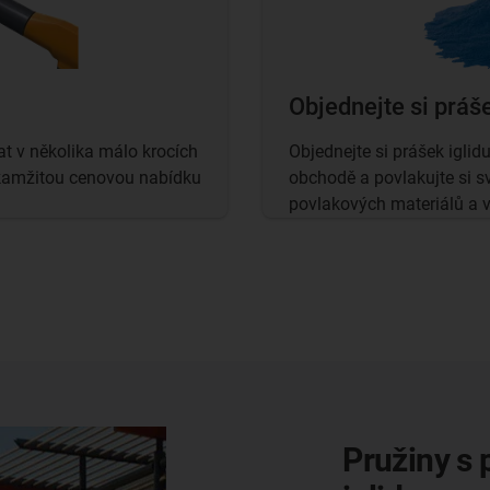
Objednejte si práš
t v několika málo krocích
Objednejte si prášek igli
okamžitou cenovou nabídku
obchodě a povlakujte si s
povlakových materiálů a v
Desky pro 
povrchovo