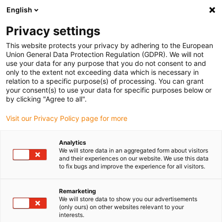
English
(0)
Privacy settings
igus-icon-arrow-right
igus-icon-arrow-right
igus-icon-arrow-right
igus-icon-arrow-r
Domů
Cables for energy chains
Harnessed cables
Drive
This website protects your privacy by adhering to the European
igus-icon-arrow-right
cables in accordance with manufacturers' standards
suitable for B&R
Union General Data Protection Regulation (GDPR). We will not
use your data for any purpose that you do not consent to and
only to the extent not exceeding data which is necessary in
relation to a specific purpose(s) of processing. You can grant
Konfekciované káble vhodné
your consent(s) to use your data for specific purposes below or
by clicking "Agree to all".
Visit our Privacy Policy page for more
pre B&R
Analytics
We will store data in an aggregated form about visitors
and their experiences on our website. We use this data
to fix bugs and improve the experience for all visitors.
Oteruodolné káble readycable® vhodné pre B&R s mimoriadne
dlhou životnosťou. Navrhnuté najmä pre pevné aplikácie v
energetických reťaziach. Vďaka dôkladnému testovaniu kvality a
Remarketing
We will store data to show you our advertisements
funkčnosti vo vlastnom laboratóriu igus® sú výrobky readycable®
(only ours) on other websites relevant to your
mimoriadne pevné. Katalóg obsahuje rozsiahle portfólio
interests.