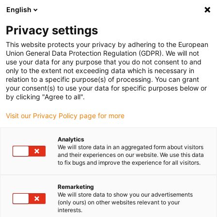
English
Vyberte místo pro doručení
Privacy settings
Výběr stránky země/oblasti může ovlivnit různé faktory
This website protects your privacy by adhering to the European
Union General Data Protection Regulation (GDPR). We will not
Zobrazit všechna místa
use your data for any purpose that you do not consent to and
only to the extent not exceeding data which is necessary in
relation to a specific purpose(s) of processing. You can grant
Přejít na www.igus.com
your consent(s) to use your data for specific purposes below or
by clicking "Agree to all".
Visit our Privacy Policy page for more
(0)
Analytics
We will store data in an aggregated form about visitors
Domovská stránka
služba
Obecné Podmínky
and their experiences on our website. We use this data
to fix bugs and improve the experience for all visitors.
Všeobecné obchodní
Remarketing
We will store data to show you our advertisements
(only ours) on other websites relevant to your
podmínky společnosti
interests.