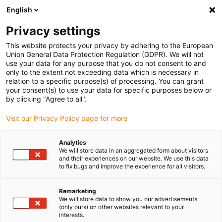
English
(0)
Privacy settings
igus-icon-arrow-right
igus-icon-arrow-right
igus-icon-arrow-right
igus-icon-arrow-r
Domů
Cables for energy chains
Harnessed cables
Drive
This website protects your privacy by adhering to the European
igus-icon-arrow-right
cables in accordance with manufacturers' standards
suitable for Baumer
Union General Data Protection Regulation (GDPR). We will not
Thalheim
use your data for any purpose that you do not consent to and
only to the extent not exceeding data which is necessary in
relation to a specific purpose(s) of processing. You can grant
your consent(s) to use your data for specific purposes below or
Konfekciované káble vhodné
by clicking "Agree to all".
Visit our Privacy Policy page for more
pre Baumer Thalheim
Analytics
We will store data in an aggregated form about visitors
and their experiences on our website. We use this data
to fix bugs and improve the experience for all visitors.
Vysoko kvalitné káble readycable® s mimoriadne dlhou
životnosťou vhodné pre Baumer Thalheim s konektormi pre
Remarketing
použitie v energetických reťaziach. Mimoriadne odolné a trvácne v
We will store data to show you our advertisements
(only ours) on other websites relevant to your
pohyblivých aplikáciách. Aby sme zabezpečili vysoký výkon aj pre
interests.
náročné aplikácie, igus® podrobuje všetky produkty readycable®