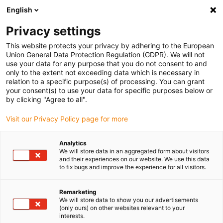
English
Vyberte místo pro doručení
Privacy settings
Výběr stránky země/oblasti může ovlivnit různé faktory
This website protects your privacy by adhering to the European
Union General Data Protection Regulation (GDPR). We will not
Zobrazit všechna místa
use your data for any purpose that you do not consent to and
only to the extent not exceeding data which is necessary in
relation to a specific purpose(s) of processing. You can grant
Přejít na www.igus.com
your consent(s) to use your data for specific purposes below or
by clicking "Agree to all".
Visit our Privacy Policy page for more
(0)
Analytics
We will store data in an aggregated form about visitors
Domovská stránka
Naše produkty
Přehled Produktů
and their experiences on our website. We use this data
to fix bugs and improve the experience for all visitors.
Přehled produktů
Remarketing
We will store data to show you our advertisements
(only ours) on other websites relevant to your
interests.