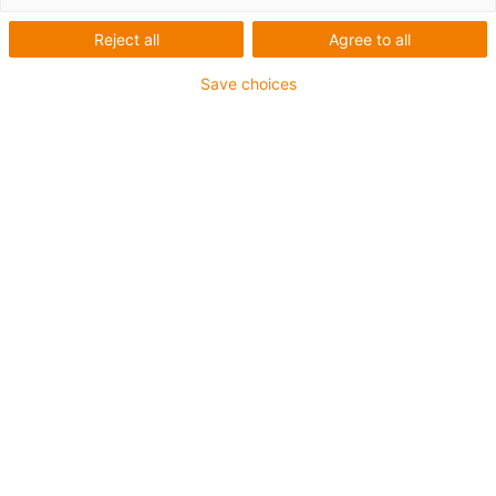
Reject all
Agree to all
Save choices
Seznam
Dlaždice
Počet produktů:
0
Bohužel v současné době nejsou v této kategorii k
dispozici žádné produkty. Potřebujete podporu nebo
řešení na míru? LiveChat igus® Vám okamžitě
pomůže! Nebo
napište nám!
Co pro vás můžeme vylepšit? Dejte nám zpětnou vazbu.
Pochvaly a kritika