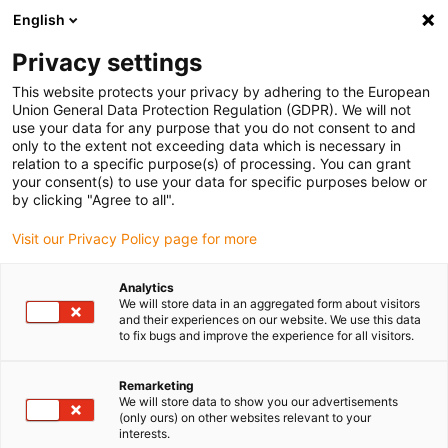
English
(0)
Privacy settings
igus-icon-arrow-right
igus-icon-arrow-right
igus-icon-arrow-right
igus-icon-arrow-right
Domů
Drive technology
Electric motors
BLDC motors
This website protects your privacy by adhering to the European
Union General Data Protection Regulation (GDPR). We will not
use your data for any purpose that you do not consent to and
only to the extent not exceeding data which is necessary in
EC / BLDC motory
relation to a specific purpose(s) of processing. You can grant
your consent(s) to use your data for specific purposes below or
by clicking "Agree to all".
Visit our Privacy Policy page for more
Bezkefkové jednosmerné motory, známe aj ako EC/BLDC motory,
nemajú uhlíkové kefy a v zásade fungujú ako trojfázové
Analytics
synchrónne motory. To sa dosahuje pomocou elektrického obvodu
We will store data in an aggregated form about visitors
(Hall), ktorý postupne spína cievky. Výsledkom je, že EC motor má
and their experiences on our website. We use this data
to fix bugs and improve the experience for all visitors.
dlhú životnosť a je bezúdržbový. Vo všeobecnosti sa tieto motory
môžu používať na dynamické a vyššie rýchlosti s konštantným
krútiacim momentom. EC/BLDC motory sa používajú okrem iného
Remarketing
We will store data to show you our advertisements
v baliacej a kontrolnej technike, napríklad na pohyby senzorov a
(only ours) on other websites relevant to your
kamier - aj v potravinárstve, vonku a v aplikáciách so striekajúcou
interests.
vodou.