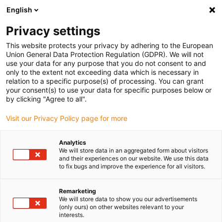
English
Vyberte místo pro doručení
Privacy settings
Výběr stránky země/oblasti může ovlivnit různé faktory
This website protects your privacy by adhering to the European
Union General Data Protection Regulation (GDPR). We will not
Zobrazit všechna místa
use your data for any purpose that you do not consent to and
only to the extent not exceeding data which is necessary in
relation to a specific purpose(s) of processing. You can grant
Přejít na www.igus.com
your consent(s) to use your data for specific purposes below or
by clicking "Agree to all".
Visit our Privacy Policy page for more
(0)
Analytics
We will store data in an aggregated form about visitors
Domovská stránka
Lineární jednotky
and their experiences on our website. We use this data
to fix bugs and improve the experience for all visitors.
Prohlídka Technologie Pohonu
Remarketing
We will store data to show you our advertisements
Roadshow pohonných
(only ours) on other websites relevant to your
interests.