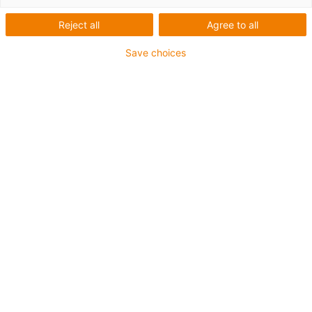
technologií
Reject all
Agree to all
Save choices
technologie pohonu drylin® přichází do vaší
společnosti!
Chcete začít s automatizací, optimalizovat stávající