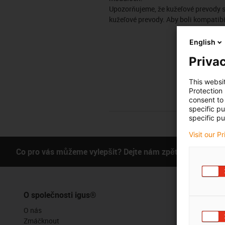
Upozorňujeme, že kužeľové prevody 
kužeľové prevody. Aby boli kompatib
English
Privac
This websi
Protection
consent to 
specific p
specific pu
Visit our P
Co pro vás můžeme vylepšit? Dejte nám zpětnou vazbu.
O společnosti igus®
Služby
O nás
Funkce myig
Zmáčknout
Online nástr