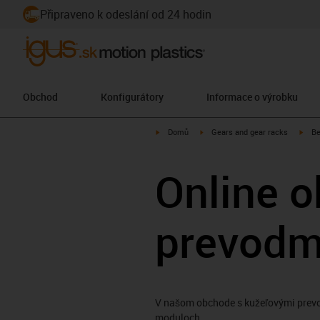
Připraveno k odeslání od 24 hodin
Obchod
Konfigurátory
Informace o výrobku
igus-icon-arrow-right
igus-icon-arrow-right
igus
Domů
Gears and gear racks
Be
Online 
prevodm
V našom obchode s kužeľovými prevo
moduloch.