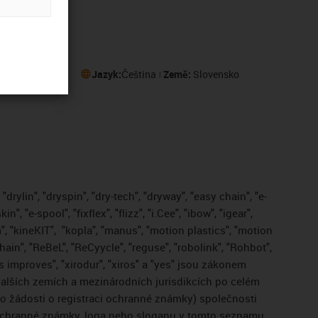
eru
Jazyk:
Čeština
Země:
Slovensko
drylin", "dryspin", "dry-tech", "dryway", "easy chain", "e-
, "e-spool", "fixflex", "flizz", "i.Cee", "ibow", "igear",
", "kineKIT",
"kopla", "manus", "motion plastics", "motion
ain", "ReBeL", "ReCyycle", "reguse", "robolink", "Rohbot",
gus improves", "xirodur", "xiros" a "yes" jsou zákonem
lších zemích a mezinárodních jurisdikcích po celém
bo žádosti o registraci ochranné známky) společnosti
 ochranné známky, loga nebo sloganu v tomto seznamu