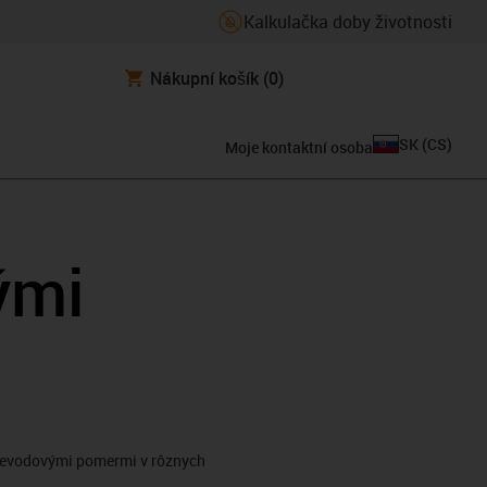
Kalkulačka doby životnosti
Nákupní košík
(0)
SK
(
CS
)
Moje kontaktní osoba
ými
prevodovými pomermi v rôznych