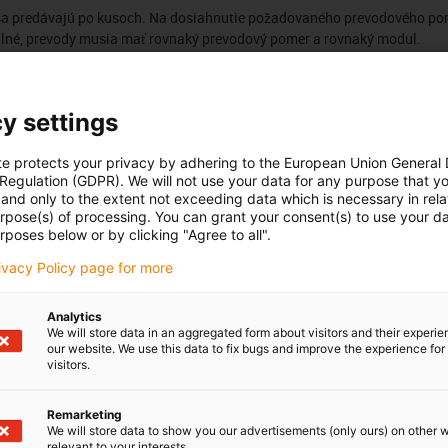
sa predávajú po kusoch. Na dosiahnutie požadovaného prevodového pom
ilné, prevody musia mať rovnaký prevodový pomer a rovnaký modul.
Počet produktů:
0
Seznam
Dla
y settings
Bohužel v současné době nejsou v této kategorii k dispozici ž
te protects your privacy by adhering to the European Union General
podporu nebo řešení na míru? LiveChat igus® Vám okamžitě
 Regulation (GDPR). We will not use your data for any purpose that y
and only to the extent not exceeding data which is necessary in relat
urpose(s) of processing. You can grant your consent(s) to use your da
rposes below or by clicking "Agree to all".
rivacy Policy page for more
Pochvaly a kritika
Analytics
We will store data in an aggregated form about visitors and their experi
our website. We use this data to fix bugs and improve the experience for 
visitors.
Sledujte nás
Remarketing
us
Buďte v obraze a zaregistrujte se
We will store data to show you our advertisements (only ours) on other 
oje
newsletteru igus® zde.
relevant to your interests.