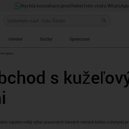
Rychlá konzultace prostřednictvím chatu WhatsApp
Odvětví
Služby
Společnost
-icon-arrow-right
vel gears
obchod s kužeľov
i
dmi nájdete veľký výber plastových šikmých čelných kolies s rôznymi 