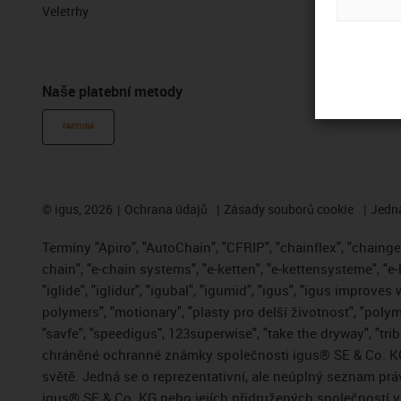
Veletrhy
Vzorky zdar
Portál se so
Naše platební metody
FAKTURA
©
igus, 2026
Ochrana údajů
Zásady souborů cookie
Jedna
Termíny "Apiro", "AutoChain", "CFRIP", "chainflex", "chainge",
chain", "e-chain systems", "e-ketten", "e-kettensysteme", "e-
"iglide", "iglidur", "igubal", "igumid", "igus", "igus improve
polymers", "motionary", "plasty pro delší životnost", "polym
"savfe", "speedigus", 123superwise", "take the dryway", "trib
chráněné ochranné známky společnosti igus® SE & Co. KG
světě. Jedná se o reprezentativní, ale neúplný seznam pr
igus® SE & Co. KG nebo jejích přidružených společností