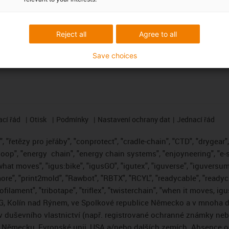
ma
ubory CAD ke stažení
Přihlásit se k odběru newslett
Reject all
Agree to all
Save choices
cí řád
Otisk
Podmínky
Nastavení ochrany dat
Jednací řád
 "řetězy pro jeřáby", "conprotect", "cradle-chain", "CTD", "drygear", "
loop", "energy
chain", "energy chain systems", "enjoyneering", "e-skin"
s what moves", "igus:bike", "igusGO", "igutex", "iguverse", "iguversum
ore", "print2mold", "Rawbot", "RBTX", "RCYL", "readycable", "readych
ofilament", "tribotape", "triflex", "twisterchain", "when it moves, i
, Kolín nad Rýnem, ve Spolkové republice Německo a v mnoha da
áv duševního vlastnictví (např. registrované ochranné známky ne
 v Německu, Evropské unii, USA a/nebo dalších zemích. Absence