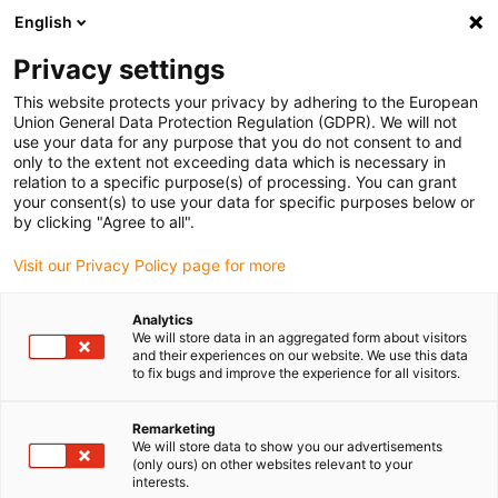
English
(0)
Privacy settings
igus-icon-arrow-right
igus-icon-arrow-right
igus-icon-arrow-right
Domů
drygear gearbox technology
Planetary gearbox
This website protects your privacy by adhering to the European
Union General Data Protection Regulation (GDPR). We will not
use your data for any purpose that you do not consent to and
only to the extent not exceeding data which is necessary in
Planétová prevodovka
relation to a specific purpose(s) of processing. You can grant
your consent(s) to use your data for specific purposes below or
by clicking "Agree to all".
Visit our Privacy Policy page for more
Planetové prevodovky sú považované za presné riešenie pre
náročné aplikácie v priemysle, robotike a automatizácii. Ich
Analytics
jedinečný spôsob fungovania umožňuje vynikajúci výkon a
We will store data in an aggregated form about visitors
efektivitu, vďaka čomu sú ideálne pre aplikácie s vysokými
and their experiences on our website. We use this data
to fix bugs and improve the experience for all visitors.
nárokmi na presnosť, spoľahlivosť a nosnosť. Používanie motion
plastics® umožňuje tichú a plynulú prevádzku bez potreby
mazania. Naše planetové prevodovky sa vyznačujú kompaktným
Remarketing
We will store data to show you our advertisements
typom, ktorý umožňuje vysokú hustotu výkonu a maximálny
(only ours) on other websites relevant to your
prenos krútiaceho momentu s minimálnymi nárokmi na priestor.
interests.
Tým sú obzvlášť vhodné pre aplikácie, kde je nedostatok miesta