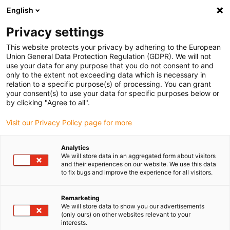
English
(0)
Privacy settings
igus-icon-arrow-right
igus-icon-arrow-right
Domů
drygear gearbox technology
This website protects your privacy by adhering to the European
Union General Data Protection Regulation (GDPR). We will not
use your data for any purpose that you do not consent to and
only to the extent not exceeding data which is necessary in
Suché prevodovky®
relation to a specific purpose(s) of processing. You can grant
your consent(s) to use your data for specific purposes below or
by clicking "Agree to all".
technológie.
Visit our Privacy Policy page for more
Analytics
We will store data in an aggregated form about visitors
and their experiences on our website. We use this data
Prevodovky sa používajú na prispôsobenie rýchlosti a momentu
to fix bugs and improve the experience for all visitors.
motorov špecifickým požiadavkám stroja a aplikácie. Prevodovky
drygear® vyrobené z vysokovýkonných plastov: samomazné, ľahké
Remarketing
a odolné voči otrasom. Všetky plastové prevodovky igus® sú
We will store data to show you our advertisements
modulárne; Je možné ich rozšíriť podľa potreby a integrovať ich do
(only ours) on other websites relevant to your
existujúcich systémov. Prevodovky drygear® sú obzvlášť obľúbené
interests.