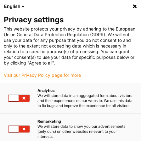
English
Vyberte místo pro doručení
Privacy settings
Výběr stránky země/oblasti může ovlivnit různé faktory
This website protects your privacy by adhering to the European
Union General Data Protection Regulation (GDPR). We will not
Zobrazit všechna místa
use your data for any purpose that you do not consent to and
only to the extent not exceeding data which is necessary in
relation to a specific purpose(s) of processing. You can grant
Přejít na www.igus.com
your consent(s) to use your data for specific purposes below or
by clicking "Agree to all".
Visit our Privacy Policy page for more
(0)
Analytics
We will store data in an aggregated form about visitors
Domovská stránka
Ohebné kabely
Novinky
and their experiences on our website. We use this data
to fix bugs and improve the experience for all visitors.
Nové produkty chainflex®
Remarketing
We will store data to show you our advertisements
(only ours) on other websites relevant to your
v roce 2026
interests.