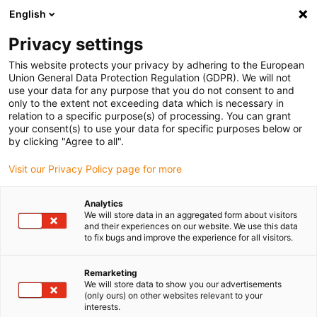
English
Vyberte místo pro doručení
Privacy settings
Výběr stránky země/oblasti může ovlivnit různé faktory
This website protects your privacy by adhering to the European
Union General Data Protection Regulation (GDPR). We will not
Zobrazit všechna místa
use your data for any purpose that you do not consent to and
only to the extent not exceeding data which is necessary in
relation to a specific purpose(s) of processing. You can grant
Přejít na www.igus.com
your consent(s) to use your data for specific purposes below or
by clicking "Agree to all".
Visit our Privacy Policy page for more
(0)
Analytics
We will store data in an aggregated form about visitors
Domovská stránka
igus digital
IgusGO
and their experiences on our website. We use this data
to fix bugs and improve the experience for all visitors.
igusGO
Remarketing
We will store data to show you our advertisements
(only ours) on other websites relevant to your
interests.