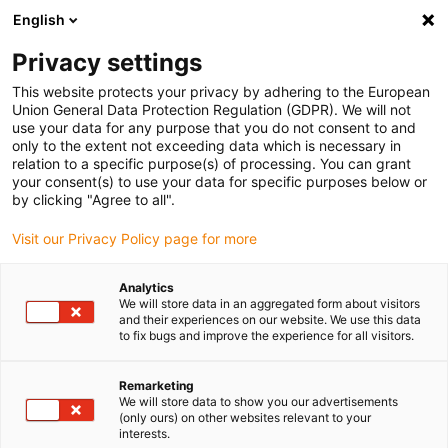
English
Vyberte místo pro doručení
Privacy settings
Výběr stránky země/oblasti může ovlivnit různé faktory
This website protects your privacy by adhering to the European
Union General Data Protection Regulation (GDPR). We will not
Zobrazit všechna místa
use your data for any purpose that you do not consent to and
only to the extent not exceeding data which is necessary in
relation to a specific purpose(s) of processing. You can grant
Přejít na www.igus.com
your consent(s) to use your data for specific purposes below or
by clicking "Agree to all".
Visit our Privacy Policy page for more
(0)
Analytics
We will store data in an aggregated form about visitors
Domovská stránka
Lineární jednotky
and their experiences on our website. We use this data
to fix bugs and improve the experience for all visitors.
Lineární Osy Se Stojanem
Remarketing
We will store data to show you our advertisements
Lehká konzolová osa
(only ours) on other websites relevant to your
interests.