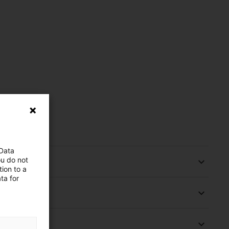
 Data
ou do not
ion to a
ta for
součástí nebo pohyblivých aplikací), systému nebo