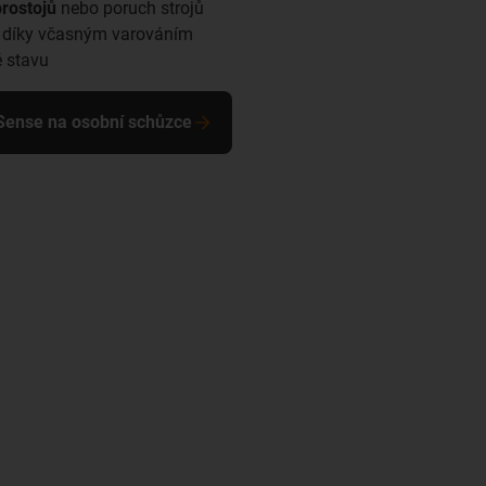
rostojů
nebo poruch strojů
díky včasným varováním
 stavu
.Sense na osobní schůzce