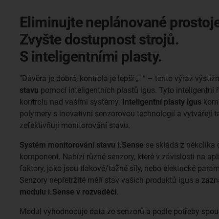
Eliminujte neplánované prostoje
Zvyšte dostupnost strojů.
S inteligentními plasty.
"Důvěra je dobrá, kontrola je lepší „" “ – tento výraz výsti
stavu
pomocí inteligentních plastů igus. Tyto inteligentní
kontrolu nad vašimi systémy.
Inteligentní plasty igus
komb
polymery s inovativní senzorovou technologií a vytvářejí ta
zefektivňují monitorování stavu.
Systém monitorování stavu i.Sense
se skládá z několika
komponent. Nabízí různé senzory, které v závislosti na ap
faktory, jako jsou tlakové/tažné síly, nebo elektrické parame
Senzory nepřetržitě měří stav vašich produktů igus a za
modulu i.Sense v rozvaděči
.
Modul vyhodnocuje data ze senzorů a podle potřeby spou