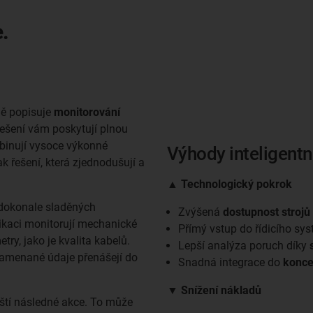
.
žně popisuje
monitorování
 řešení vám poskytují plnou
inují vysoce výkonné
Výhody inteligent
k řešení, která zjednodušují a
▲ Technologický pokrok
 dokonale sladěných
Zvýšená
dostupnost strojů
likaci monitorují mechanické
Přímý vstup do řídicího sy
try, jako je kvalita kabelů.
Lepší analýza poruch díky
znamenané údaje přenášejí do
Snadná integrace do
konce
▼ Snížení nákladů
ští následné akce. To může