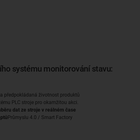
ního systému monitorování stavu:
a předpokládaná životnost produktů
stému PLC stroje pro okamžitou akci.
sběru dat ze stroje v reálném čase
ptů
Průmyslu 4.0 / Smart Factory