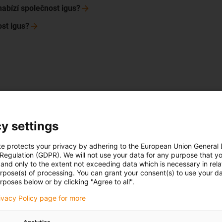
abízí společnost igus?
st igus?
odpovědi:
y settings
te protects your privacy by adhering to the European Union General
 Regulation (GDPR). We will not use your data for any purpose that y
and only to the extent not exceeding data which is necessary in relat
urpose(s) of processing. You can grant your consent(s) to use your da
 zaznamenávání nebo sledování stavu stroje (zejména rotujících 
rposes below or by clicking "Agree to all".
rivacy Policy page for more
ování strojů a jsou nedílnou součástí spolehlivosti zařízení.
vání stavu pro výrobce zařízení, strojů a zařízení (OEM)?