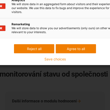
Analytics
We will store data in an aggregated form about visitors and their experi
lizace výroby, prodloužení životnosti a snížení nákladů na údržb
our website. We use this data to fix bugs and improve the experience for 
visitors.
v průmyslových aplikacích zahrnujících pohyb?
se EC.W
můžete nepřetržitě sledovat a zobrazovat stav a odhado
Remarketing
u?
We will store data to show you our advertisements (only ours) on other 
relevant to your interests.
o přístup k existujícím zdrojům dat patřícím do systému. To umo
údržba?
jsou agregována, vyhodnocena a připravena pro další distribuci n
Reject all
Agree to all
avu vytvářejí nezbytný datový základ pro koncepce prediktivní 
Save choices
u, shrnuto pod pojmem
i.Cee
("viz" = I see ahead).
onitorování stavu od společnosti i
Další informace o modulu
hodnocení