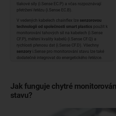
tlakové síly (i.Sense EC.P) a včas rozpoznávají
přetržení řetězu (i.Sense EC.B).
V vedených kabelech chainflex lze
senzorovou
technologii od společnosti smart plastics
použít k
monitorování tahových sil na kabelech (i.Sense
CF.P), měření kvality kabelů (i.Sense CF.Q) a
rychlosti přenosu dat (i.Sense CF.D). Všechny
senzory
i.Sense pro monitorování stavu lze také
dodatečně integrovat do energetického řetězce.
Jak funguje chytré monitorován
stavu?