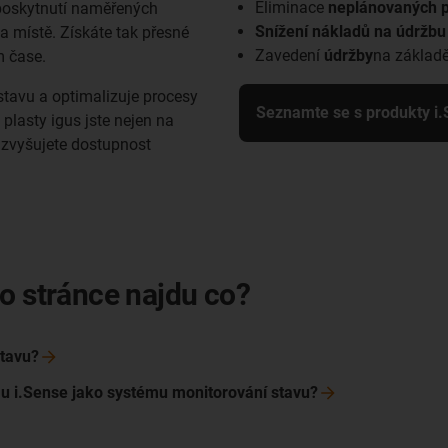
Eliminace
neplánovaných p
oskytnutí naměřených
Snížení nákladů na údržbu
a místě. Získáte tak přesné
Zavedení
údržby
na základě
 čase.
stavu a optimalizuje procesy
Seznamte se s produkty i
 plasty igus jste nejen na
 zvyšujete dostupnost
o stránce najdu co?
tavu?
mu i.Sense jako systému monitorování
stavu?