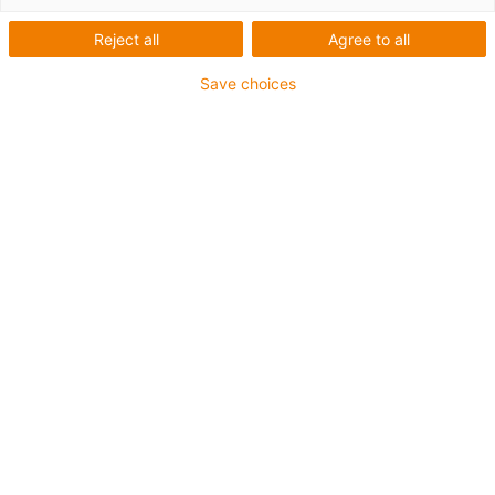
Reject all
Agree to all
V případě jakýchkoli dotazů nebo kritiky vám rádi
Save choices
pomůžeme a poradíme různými způsoby. Pro
kontaktování nás jednoduše použijte jednu z
následujících možností:
info@igus.net
Kontaktní
Živý chat
formulář
WhatsApp chat
+49220396490
Kontakty