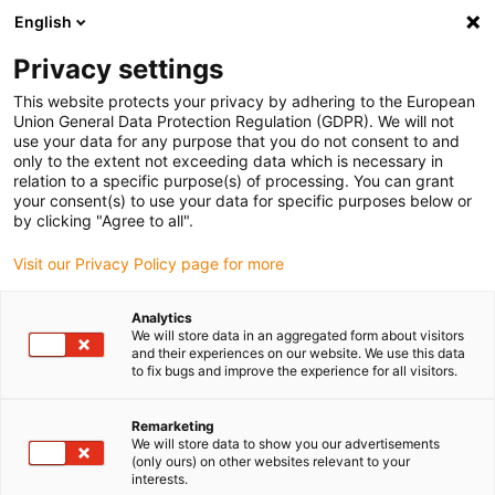
English
Vyberte místo pro doručení
Privacy settings
Výběr stránky země/oblasti může ovlivnit různé faktory
This website protects your privacy by adhering to the European
Union General Data Protection Regulation (GDPR). We will not
Zobrazit všechna místa
use your data for any purpose that you do not consent to and
only to the extent not exceeding data which is necessary in
relation to a specific purpose(s) of processing. You can grant
Přejít na www.igus.com
your consent(s) to use your data for specific purposes below or
by clicking "Agree to all".
Visit our Privacy Policy page for more
(0)
Analytics
We will store data in an aggregated form about visitors
Domovská stránka
služba
Přehled Kontaktů
and their experiences on our website. We use this data
to fix bugs and improve the experience for all visitors.
Jak kontaktovat
Remarketing
We will store data to show you our advertisements
(only ours) on other websites relevant to your
společnost igus
interests.