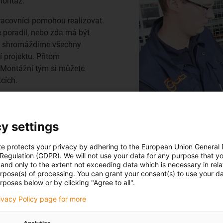
montáž.
racovníci pomohou realizovat.
 poradil, nebo zda má být
tě shromáždíme všechny
 projektu. Přitom
i. Montážní tým si můžete
tcích.
y settings
te protects your privacy by adhering to the European Union General
 Regulation (GDPR). We will not use your data for any purpose that y
and only to the extent not exceeding data which is necessary in relat
urpose(s) of processing. You can grant your consent(s) to use your da
rposes below or by clicking "Agree to all".
flex R
rivacy Policy page for more