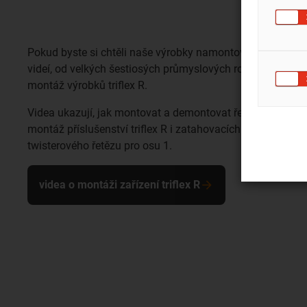
Pokud byste si chtěli naše výrobky namontovat sami, n
videí, od velkých šestiosých průmyslových robotů až po m
montáž výrobků triflex R.
Videa ukazují, jak montovat a demontovat řetěz triflex R.
montáž příslušenství triflex R i zatahovacích systémů. K d
twisterového řetězu pro osu 1.
videa o montáži zařízení triflex R