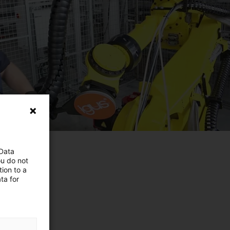
 Data
ou do not
ion to a
ta for