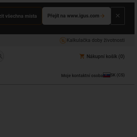
Přejít na www.igus.com
it všechna místa
Kalkulačka doby životnosti
Nákupní košík
(0)
SK
(
CS
)
Moje kontaktní osoba