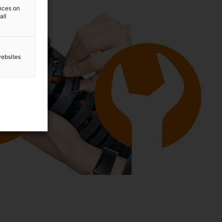
ences on
all
websites