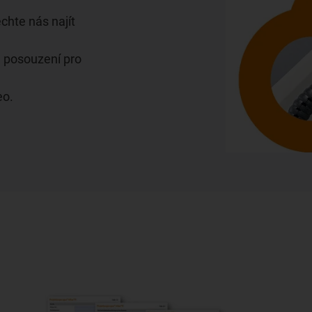
echte nás najít
 posouzení pro
eo.