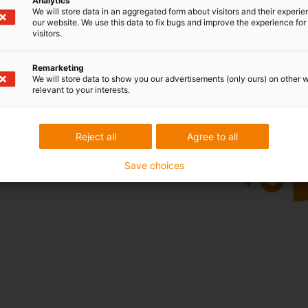
Analytics
We will store data in an aggregated form about visitors and their experi
our website. We use this data to fix bugs and improve the experience for 
visitors.
abízíme mnoho montážních
Remarketing
alé coboty, které usnadňují
We will store data to show you our advertisements (only ours) on other 
relevant to your interests.
 Podrobně je vysvětlena
ispozici je také montáž
Reject all
Agree to all
Save choices