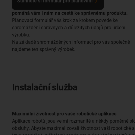
Stáhněte si formulář pro plánování
pomáhá vám i nám na cestě ke správnému produktu.
Plánovací formulář vás krok za krokem povede ke
shromáždění správných a důležitých údajů pro určení
výrobku.
Na základě shromážděných informací pro vás společně
najdeme ten správný výrobek.
Instalační služba
Maximální životnost pro vaše robotické aplikace
Aplikace robotů jsou velmi rozmanité a někdy poměrně slo
obsluhy. Abyste maximalizovali životnost vaší robotické a