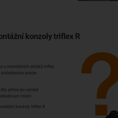
ntážní konzoly triflex R
a u montážních držáků triflex
bo požadovány pouze
 díly přímo po výrobě
 skladovací místo.
montážní konzoly triflex R