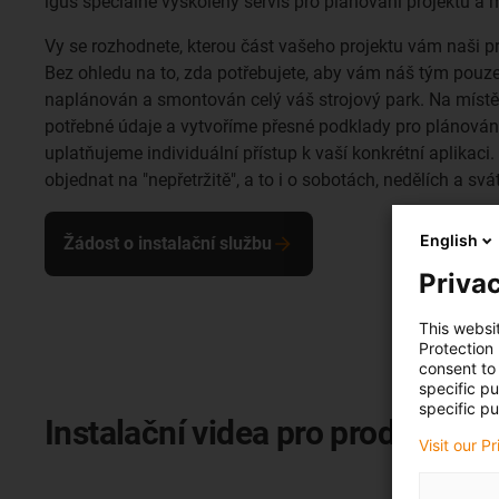
igus speciálně vyškolený servis pro plánování projektů a 
Vy se rozhodnete, kterou část vašeho projektu vám naši p
Bez ohledu na to, zda potřebujete, aby vám náš tým pouze
naplánován a smontován celý váš strojový park. Na mís
potřebné údaje a vytvoříme přesné podklady pro plánování
uplatňujeme individuální přístup k vaší konkrétní aplikac
objednat na "nepřetržitě", a to i o sobotách, nedělích a svá
English
Žádost o instalační službu
Privac
This websi
Protection
consent to 
specific p
specific pu
Instalační videa pro produkty tri
Visit our P