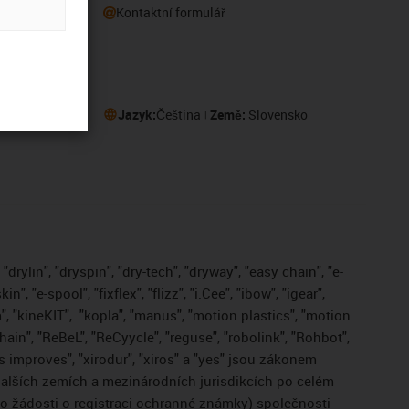
Kontaktní formulář
eru
Jazyk:
Čeština
Země:
Slovensko
drylin", "dryspin", "dry-tech", "dryway", "easy chain", "e-
, "e-spool", "fixflex", "flizz", "i.Cee", "ibow", "igear",
", "kineKIT",
"kopla", "manus", "motion plastics", "motion
ain", "ReBeL", "ReCyycle", "reguse", "robolink", "Rohbot",
gus improves", "xirodur", "xiros" a "yes" jsou zákonem
lších zemích a mezinárodních jurisdikcích po celém
bo žádosti o registraci ochranné známky) společnosti