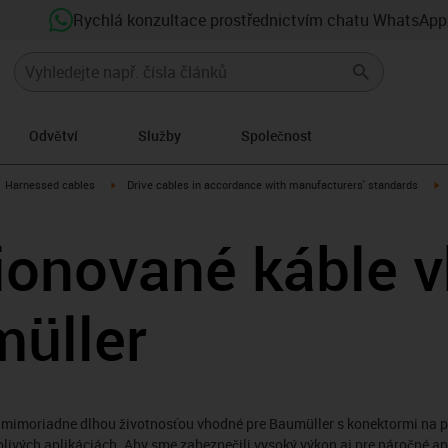
Rychlá konzultace prostřednictvím chatu WhatsApp
Odvětví
Služby
Společnost
gus-icon-arrow-right
igus-icon-arrow-right
i
Harnessed cables
Drive cables in accordance with manufacturers' standards
ionované káble 
müller
 mimoriadne dlhou životnosťou vhodné pre Baumüller s konektormi na po
livých aplikáciách. Aby sme zabezpečili vysoký výkon aj pre náročné ap