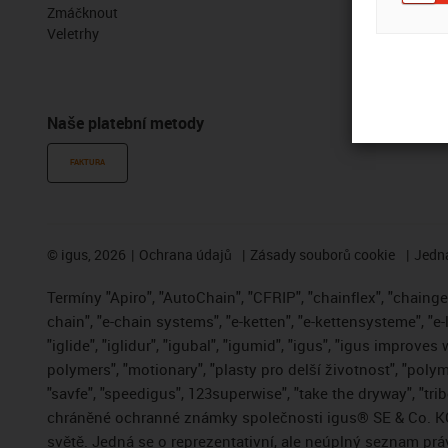
Zmáčknout
Online nástr
Veletrhy
Vzorky zdar
Portál se so
Naše platební metody
FAKTURA
©
igus, 2026
Ochrana údajů
Zásady souborů cookie
Jedna
Termíny "Apiro", "AutoChain", "CFRIP", "chainflex", "chainge",
chain", "e-chain systems", "e-ketten", "e-kettensysteme", "e-
"iglide", "iglidur", "igubal", "igumid", "igus", "igus improve
polymers", "motionary", "plasty pro delší životnost", "polym
"savfe", "speedigus", 123superwise", "take the dryway", "trib
chráněné ochranné známky společnosti igus® SE & Co. KG
světě. Jedná se o reprezentativní, ale neúplný seznam pr