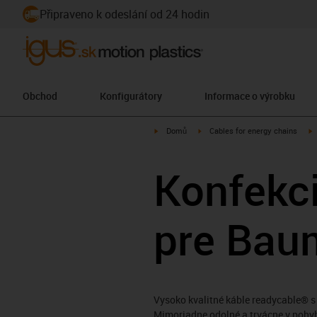
Připraveno k odeslání od 24 hodin
Obchod
Konfigurátory
Informace o výrobku
igus-icon-arrow-right
igus-icon-arrow-right
i
Domů
Cables for energy chains
Konfekc
pre Bau
Vysoko kvalitné káble readycable® s
Mimoriadne odolné a trvácne v pohyb