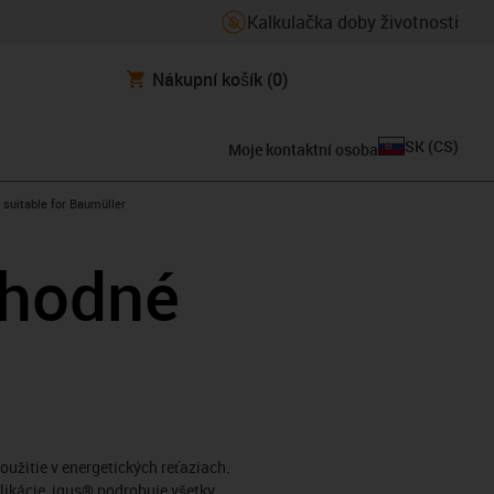
Kalkulačka doby životnosti
Nákupní košík
(0)
SK
(
CS
)
Moje kontaktní osoba
gus-icon-arrow-right
suitable for Baumüller
vhodné
užitie v energetických reťaziach.
likácie, igus® podrobuje všetky