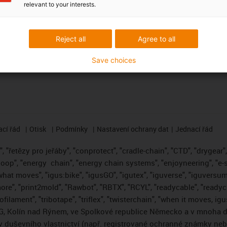
relevant to your interests.
oje
newsletteru igus® zde.
ma
ubory CAD ke stažení
Přihlásit se k odběru newslett
Reject all
Agree to all
Save choices
cí řád
Otisk
Podmínky
Nastavení ochrany dat
Jednací řád
 "řetězy pro jeřáby", "conprotect", "cradle-chain", "CTD", "drygear", "
loop", "energy
chain", "energy chain systems", "enjoyneering", "e-skin"
s what moves", "igus:bike", "igusGO", "igutex", "iguverse", "iguversum
ore", "print2mold", "Rawbot", "RBTX", "RCYL", "readycable", "readych
ofilament", "tribotape", "triflex", "twisterchain", "when it moves, i
, Kolín nad Rýnem, ve Spolkové republice Německo a v mnoha da
áv duševního vlastnictví (např. registrované ochranné známky ne