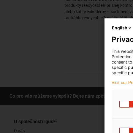
produkty readycable® prísnej kontrol
alebo káble enkodérov – sortiment z
pre káble readycable® neúčtujú žiadn
English
Privac
This websi
Protection
consent to 
specific p
specific pu
Visit our P
Co pro vás můžeme vylepšit? Dejte nám zpětnou vazbu.
O společnosti igus®
Služby
O nás
Funkce myig