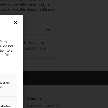
ble, silové káble, signálny káble
 so zárukou. Bez ohľadu na dĺžku sa
 Data
ádné produkty. Potřebujete
ou do not
 pomůže! Nebo
napište nám!
ion to a
ta for
ences on
all
Kontakt
 k odběru
+421 2 502 025 04
websites