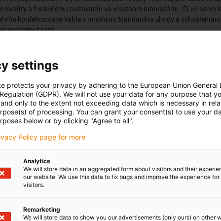
e kvality a funkčnému testovaniu vo vlastnom laboratóriu. Či už servo ká
ahŕňa konfekciované káble s mnohými štandardmi zhody a schváleniami
e poplatky za rez.
Počet produktů:
0
y settings
Seznam
Dlaždice
te protects your privacy by adhering to the European Union General
Bohužel v současné době nejsou v této kategorii k dispozici ž
 Regulation (GDPR). We will not use your data for any purpose that y
podporu nebo řešení na míru? LiveChat igus® Vám okamžitě
and only to the extent not exceeding data which is necessary in relat
urpose(s) of processing. You can grant your consent(s) to use your da
rposes below or by clicking "Agree to all".
rivacy Policy page for more
Pochvaly a kritika
Analytics
We will store data in an aggregated form about visitors and their experi
our website. We use this data to fix bugs and improve the experience for 
visitors.
Sledujte nás
Remarketing
us
Buďte v obraze a zaregistrujte se
We will store data to show you our advertisements (only ours) on other 