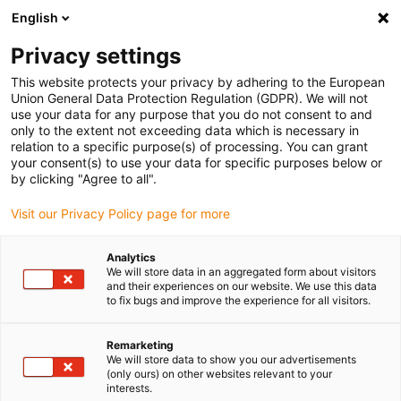
English
Vyberte místo pro doručení
Privacy settings
Výběr stránky země/oblasti může ovlivnit různé faktory
This website protects your privacy by adhering to the European
Union General Data Protection Regulation (GDPR). We will not
Zobrazit všechna místa
use your data for any purpose that you do not consent to and
only to the extent not exceeding data which is necessary in
relation to a specific purpose(s) of processing. You can grant
Přejít na www.igus.com
your consent(s) to use your data for specific purposes below or
by clicking "Agree to all".
Visit our Privacy Policy page for more
(0)
Analytics
We will store data in an aggregated form about visitors
Domovská stránka
Ohebné kabely
Odbornost
and their experiences on our website. We use this data
to fix bugs and improve the experience for all visitors.
chainflex® know-how
Remarketing
We will store data to show you our advertisements
(only ours) on other websites relevant to your
interests.