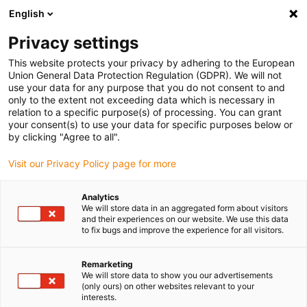
English
Vyberte místo pro doručení
Privacy settings
Výběr stránky země/oblasti může ovlivnit různé faktory
This website protects your privacy by adhering to the European
Union General Data Protection Regulation (GDPR). We will not
Zobrazit všechna místa
use your data for any purpose that you do not consent to and
only to the extent not exceeding data which is necessary in
relation to a specific purpose(s) of processing. You can grant
Přejít na www.igus.com
your consent(s) to use your data for specific purposes below or
by clicking "Agree to all".
Visit our Privacy Policy page for more
(0)
Analytics
We will store data in an aggregated form about visitors
Domovská stránka
Rozsah kabelů
Pneumatická Hadice
and their experiences on our website. We use this data
to fix bugs and improve the experience for all visitors.
Remarketing
We will store data to show you our advertisements
(only ours) on other websites relevant to your
interests.