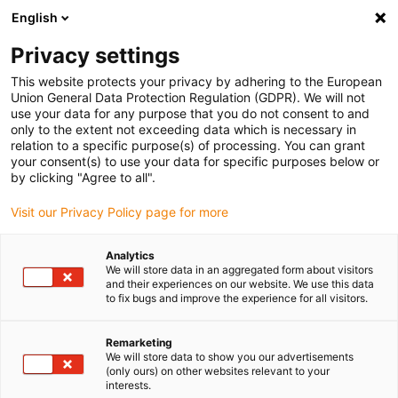
English
(0)
Privacy settings
igus-icon-arrow-right
igus-icon-arrow-right
igus-icon-arrow-right
Domů
Ball bearings
Ball transfer unit
This website protects your privacy by adhering to the European
Union General Data Protection Regulation (GDPR). We will not
use your data for any purpose that you do not consent to and
only to the extent not exceeding data which is necessary in
ložiskové hniezdo
relation to a specific purpose(s) of processing. You can grant
your consent(s) to use your data for specific purposes below or
by clicking "Agree to all".
Visit our Privacy Policy page for more
Krehké
alebo
ťažké
výrobky možno bez námahy posúvať vďaka
ložiskovým hniezdam. S
xiros® ložiskovými hniezdami od
Analytics
spoločnosti igus®
je možné ľahko zvládnuť
zaťaženie až do 1 470
We will store data in an aggregated form about visitors
N
, takže aj ten najťažší tovar možno prepravovať v akomkoľvek
and their experiences on our website. We use this data
to fix bugs and improve the experience for all visitors.
smere. Náš materiál xirodur® sa vyznačuje
odolnosťou voči oderu
a
dlhou životnosťou
. Naše
ložiskové hniezda
sú dostupné s týmito
priemermi kalôt
:
5, 8, 12, 15, 22
a 30 mm. Okrem riešení
Remarketing
We will store data to show you our advertisements
vyrobených z plastu ponúkame aj ložiskové hniezda s kalotami z
(only ours) on other websites relevant to your
ušľachtilej ocele.
interests.