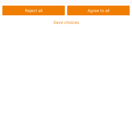
Reject all
Agree to all
Save choices
Seznam
Dlaždice
Počet produktů:
0
Bohužel v současné době nejsou v této kategorii k
dispozici žádné produkty. Potřebujete podporu nebo
řešení na míru? LiveChat igus® Vám okamžitě
pomůže! Nebo
napište nám!
Contact us
Contact details