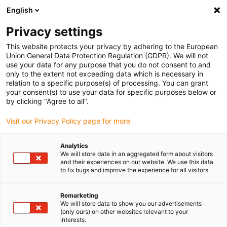
English
(0)
Privacy settings
igus-icon-arrow-right
igus-icon-arrow-right
igus-icon-arrow-right
Domů
igubal® self-aligning bearings
Flange bearings
This website protects your privacy by adhering to the European
Union General Data Protection Regulation (GDPR). We will not
use your data for any purpose that you do not consent to and
only to the extent not exceeding data which is necessary in
Prírubové ložiská | Online
relation to a specific purpose(s) of processing. You can grant
your consent(s) to use your data for specific purposes below or
by clicking "Agree to all".
obchod
Visit our Privacy Policy page for more
Analytics
We will store data in an aggregated form about visitors
and their experiences on our website. We use this data
Polymérové prírubové ložiská s kompenzáciou nesprávneho
to fix bugs and improve the experience for all visitors.
vyrovnania
Objavte naše ľahké a samomazné
prírubové ložiská
vyrobené z
Remarketing
vysoko odolného polyméru. S rovnakým rozstupom otvorov sú
We will store data to show you our advertisements
ideálnou ľahšou alternatívou k tradičným kovovým prírubovým
(only ours) on other websites relevant to your
ložiskovým jednotkám – vážia až o 80 % menej. Guľôčky podľa
interests.