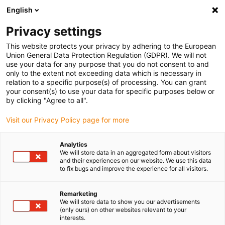
English
(0)
Privacy settings
igus-icon-arrow-right
igus-icon-arrow-right
Domů
igubal® self-aligning bearings
This website protects your privacy by adhering to the European
Union General Data Protection Regulation (GDPR). We will not
use your data for any purpose that you do not consent to and
only to the extent not exceeding data which is necessary in
Plastové kĺbové ložiská
relation to a specific purpose(s) of processing. You can grant
your consent(s) to use your data for specific purposes below or
by clicking "Agree to all".
Visit our Privacy Policy page for more
Rôznorodosť produktov igubal – viac než len kĺbové ložiská!
V online obchode igubal nájdete samonastaviteľné ložiská a
Analytics
priemyselné komponenty vyrobené z vysoko odolných polymérov,
We will store data in an aggregated form about visitors
ktorým dôverujú rôzne odvetvia už desaťročia. Naša ponuka siaha
and their experiences on our website. We use this data
to fix bugs and improve the experience for all visitors.
od prírubových ložísk a ložiskových domcov s kompenzáciou
nesúmernosti až po spojkovacie tyče, kĺbové hlavy, vidlice, uhlové a
axiálne ložiská až po naše plastové kĺbové ložiská. Všetky
Remarketing
We will store data to show you our advertisements
produkty sú vyrobené z tribologicky optimalizovaných materiálov
(only ours) on other websites relevant to your
iglidur a vynikajú svojou vysokou odolnosťou voči opotrebeniu,
interests.
úplnou bezúdržbovosťou a dlhou životnosťou. Objednajte si svoje