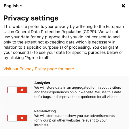
English
(0)
Privacy settings
igus-icon-arrow-right
igus-icon-arrow-right
igus-icon-arrow-right
igus-icon-arrow-r
Domů
Cables for energy chains
Harnessed cables
Drive
This website protects your privacy by adhering to the European
igus-icon-arrow-right
cables in accordance with manufacturers' standards
suitable for Danfoss
Union General Data Protection Regulation (GDPR). We will not
use your data for any purpose that you do not consent to and
only to the extent not exceeding data which is necessary in
relation to a specific purpose(s) of processing. You can grant
Konfekciované káble vhodné
your consent(s) to use your data for specific purposes below or
by clicking "Agree to all".
Visit our Privacy Policy page for more
pre Danfoss
Analytics
We will store data in an aggregated form about visitors
and their experiences on our website. We use this data
to fix bugs and improve the experience for all visitors.
Vysokokvalitné káble readycable® s mimoriadne dlhou
životnosťou vhodné pre použitie v Danfoss s konektormi na
použitie v energetických reťaziach. Mimoriadne odolné a trvácne v
Remarketing
We will store data to show you our advertisements
pohyblivých aplikáciách. Aby sme zabezpečili vysoký výkon aj pre
(only ours) on other websites relevant to your
náročné aplikácie, igus® podrobuje všetky produkty readycable®
interests.