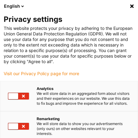
English
(0)
Privacy settings
igus-icon-arrow-right
igus-icon-arrow-right
igus-icon-arrow-right
igus-icon-arrow-r
Domů
Cables for energy chains
Harnessed cables
Drive
This website protects your privacy by adhering to the European
igus-icon-arrow-right
cables in accordance with manufacturers' standards
suitable for Mitsubishi
Union General Data Protection Regulation (GDPR). We will not
use your data for any purpose that you do not consent to and
only to the extent not exceeding data which is necessary in
relation to a specific purpose(s) of processing. You can grant
Konfekciované káble vhodné
your consent(s) to use your data for specific purposes below or
by clicking "Agree to all".
Visit our Privacy Policy page for more
pre Mitsubishi
Analytics
We will store data in an aggregated form about visitors
and their experiences on our website. We use this data
to fix bugs and improve the experience for all visitors.
readycable® pohonné káble s konektormi vhodné pre stroje
MITSUBISHI, vyvinuté pre dynamické použitie v energetických
reťaziach a testované, aby bola zaistená veľmi dlhá životnosť.
Remarketing
We will store data to show you our advertisements
Vysoká kvalita našich obednení je dosiahnutá testovaním
(only ours) on other websites relevant to your
všetkých káblov chainflex® v laboratóriách igus® na milióny
interests.