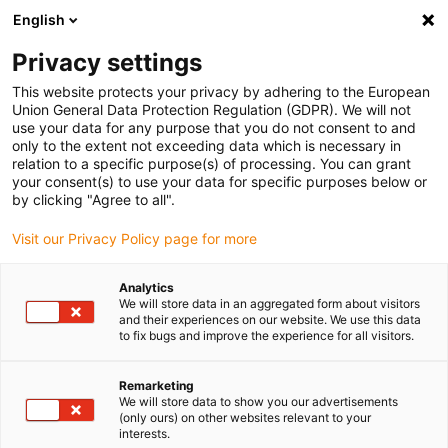
English
Vyberte místo pro doručení
Privacy settings
Výběr stránky země/oblasti může ovlivnit různé faktory
This website protects your privacy by adhering to the European
Union General Data Protection Regulation (GDPR). We will not
Zobrazit všechna místa
use your data for any purpose that you do not consent to and
only to the extent not exceeding data which is necessary in
relation to a specific purpose(s) of processing. You can grant
Přejít na www.igus.com
your consent(s) to use your data for specific purposes below or
by clicking "Agree to all".
Visit our Privacy Policy page for more
(0)
Analytics
We will store data in an aggregated form about visitors
Domovská stránka
Kuličková ložiska otočného prstence
and their experiences on our website. We use this data
to fix bugs and improve the experience for all visitors.
Novinky
Remarketing
We will store data to show you our advertisements
(only ours) on other websites relevant to your
interests.