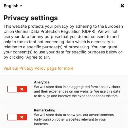
English
(0)
Privacy settings
igus-icon-arrow-right
igus-icon-arrow-right
igus-icon-arrow-right
igus-icon-arrow-r
Domů
Cables for energy chains
Harnessed cables
Drive
This website protects your privacy by adhering to the European
igus-icon-arrow-right
cables in accordance with manufacturers' standards
suitable for Festo
Union General Data Protection Regulation (GDPR). We will not
use your data for any purpose that you do not consent to and
only to the extent not exceeding data which is necessary in
relation to a specific purpose(s) of processing. You can grant
Konfekciované káble vhodné
your consent(s) to use your data for specific purposes below or
by clicking "Agree to all".
Visit our Privacy Policy page for more
pre Festo
Analytics
We will store data in an aggregated form about visitors
and their experiences on our website. We use this data
to fix bugs and improve the experience for all visitors.
Tieto readycable® káble s konektormi sú vhodné pre Festo. Tieto
káble pohonu boli vyvinuté špeciálne na použitie v energetických
reťaziach, aby sa zabezpečila spoľahlivosť v pohybových
Remarketing
We will store data to show you our advertisements
aplikáciách. Mimoriadne dlhá životnosť je navyše zvýraznená
(only ours) on other websites relevant to your
zárukou. Táto vysoká kvalita je zaručená všetkými káblami
interests.