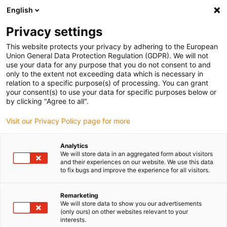
English
Vyberte místo pro doručení
Privacy settings
Výběr stránky země/oblasti může ovlivnit různé faktory
This website protects your privacy by adhering to the European
Union General Data Protection Regulation (GDPR). We will not
Zobrazit všechna místa
use your data for any purpose that you do not consent to and
only to the extent not exceeding data which is necessary in
relation to a specific purpose(s) of processing. You can grant
Přejít na www.igus.com
your consent(s) to use your data for specific purposes below or
by clicking "Agree to all".
Visit our Privacy Policy page for more
(0)
Analytics
We will store data in an aggregated form about visitors
Domovská stránka
Odvětví
and their experiences on our website. We use this data
to fix bugs and improve the experience for all visitors.
Čistírny Odpadních Vod A Kanalizační Čistírny
Remarketing
We will store data to show you our advertisements
Bezpečné vedení kabelů a
(only ours) on other websites relevant to your
interests.