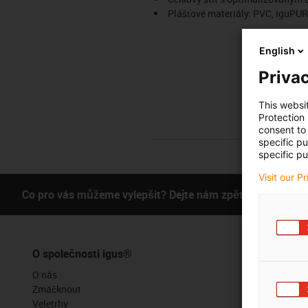
Plášťové materiály: PVC, iguPU
English
Privac
This websi
Protection
consent to 
specific p
specific pu
Visit our P
Co pro vás můžeme vylepšit? Dejte nám zpětnou vazbu.
O společnosti igus®
Služby
O nás
Funkce myig
Zmáčknout
Online nástr
Veletrhy
Vzorky zdar