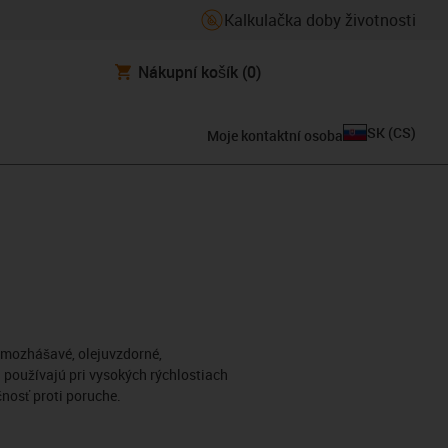
Kalkulačka doby životnosti
Nákupní košík
(0)
SK
(
CS
)
Moje kontaktní osoba
 Samozhášavé, olejuvzdorné,
 používajú pri vysokých rýchlostiach
nosť proti poruche.