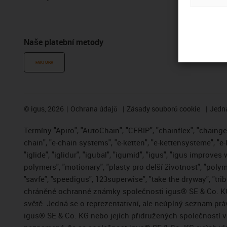
Portál se so
Naše platební metody
FAKTURA
©
igus, 2026
Ochrana údajů
Zásady souborů cookie
Jedna
Termíny "Apiro", "AutoChain", "CFRIP", "chainflex", "chainge",
chain", "e-chain systems", "e-ketten", "e-kettensysteme", "e-
"iglide", "iglidur", "igubal", "igumid", "igus", "igus improve
polymers", "motionary", "plasty pro delší životnost", "polym
"savfe", "speedigus", 123superwise", "take the dryway", "trib
chráněné ochranné známky společnosti igus® SE & Co. KG
světě. Jedná se o reprezentativní, ale neúplný seznam pr
igus® SE & Co. KG nebo jejích přidružených společností