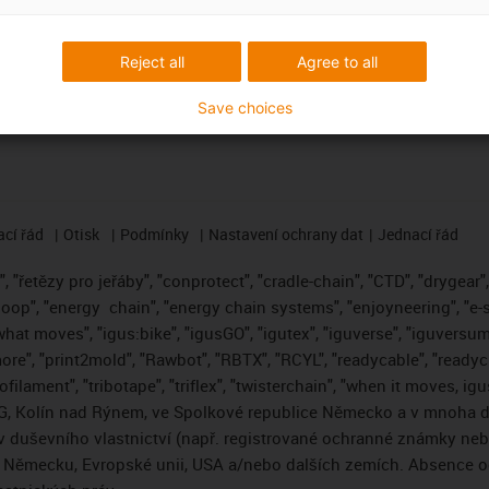
ubory CAD ke stažení
Přihlásit se k odběru newslett
Reject all
Agree to all
Save choices
cí řád
Otisk
Podmínky
Nastavení ochrany dat
Jednací řád
 "řetězy pro jeřáby", "conprotect", "cradle-chain", "CTD", "drygear", "
loop", "energy
chain", "energy chain systems", "enjoyneering", "e-skin"
s what moves", "igus:bike", "igusGO", "igutex", "iguverse", "iguversum
ore", "print2mold", "Rawbot", "RBTX", "RCYL", "readycable", "readych
ofilament", "tribotape", "triflex", "twisterchain", "when it moves, i
, Kolín nad Rýnem, ve Spolkové republice Německo a v mnoha da
áv duševního vlastnictví (např. registrované ochranné známky ne
 v Německu, Evropské unii, USA a/nebo dalších zemích. Absence