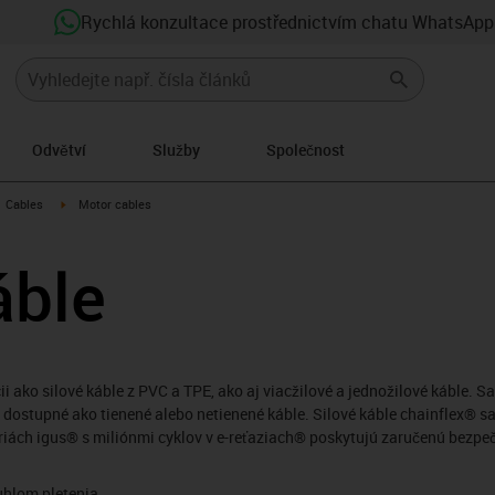
Rychlá konzultace prostřednictvím chatu WhatsApp
Odvětví
Služby
Společnost
gus-icon-arrow-right
igus-icon-arrow-right
Cables
Motor cables
áble
ii ako silové káble z PVC a TPE, ako aj viacžilové a jednožilové káble.
dostupné ako tienené alebo netienené káble. Silové káble chainflex® sa
riách igus® s miliónmi cyklov v e-reťaziach® poskytujú zaručenú bezpeč
uhlom pletenia