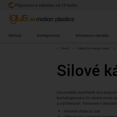
Připraveno k odeslání od 24 hodin
Obchod
Konfigurátory
Informace o výrobku
igus-icon-arrow-right
igus-icon-arrow-right
i
Domů
Cables for energy chains
Silové k
Silové káble chainflex® sú k dispozíc
bezhalogénové a UV odolné verzie sú 
a zrýchleniach. Testované v laborató
Polomer ohybu až 5xd
Celkový štít s optimalizovaným 