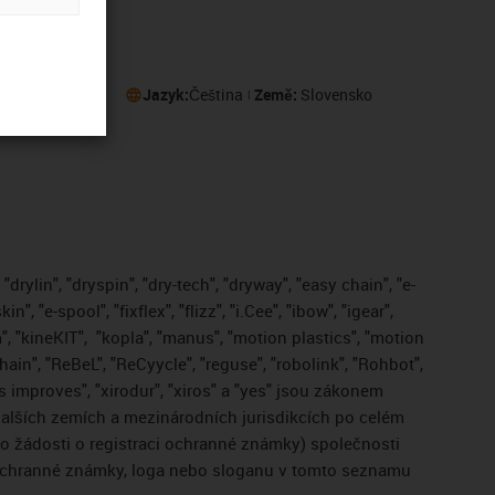
eru
Jazyk:
Čeština
Země:
Slovensko
drylin", "dryspin", "dry-tech", "dryway", "easy chain", "e-
, "e-spool", "fixflex", "flizz", "i.Cee", "ibow", "igear",
", "kineKIT",
"kopla", "manus", "motion plastics", "motion
ain", "ReBeL", "ReCyycle", "reguse", "robolink", "Rohbot",
gus improves", "xirodur", "xiros" a "yes" jsou zákonem
lších zemích a mezinárodních jurisdikcích po celém
bo žádosti o registraci ochranné známky) společnosti
 ochranné známky, loga nebo sloganu v tomto seznamu