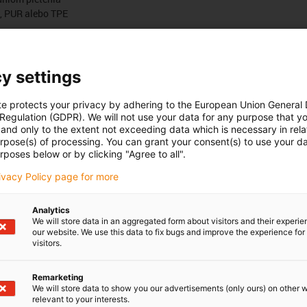
R, PUR alebo TPE
Počet produktů:
0
Seznam
Dlaždice
y settings
Bohužel v současné době nejsou v této kategorii k dispozici ž
te protects your privacy by adhering to the European Union General
podporu nebo řešení na míru? LiveChat igus® Vám okamžitě
 Regulation (GDPR). We will not use your data for any purpose that y
and only to the extent not exceeding data which is necessary in relat
urpose(s) of processing. You can grant your consent(s) to use your da
rposes below or by clicking "Agree to all".
rivacy Policy page for more
Pochvaly a kritika
Analytics
We will store data in an aggregated form about visitors and their experi
our website. We use this data to fix bugs and improve the experience for 
visitors.
Sledujte nás
us
Buďte v obraze a zaregistrujte se
Remarketing
oje
newsletteru igus® zde.
We will store data to show you our advertisements (only ours) on other 
relevant to your interests.
ma