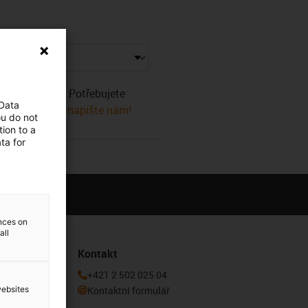
ádné produkty. Potřebujete
 Data
 pomůže! Nebo
napište nám!
ou do not
ion to a
ta for
ences on
all
Kontakt
 k odběru
+421 2 502 025 04
Kontaktní formulář
websites