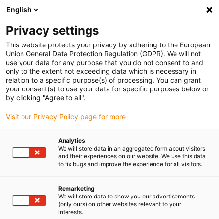
English
Vyberte místo pro doručení
Privacy settings
Výběr stránky země/oblasti může ovlivnit různé faktory
This website protects your privacy by adhering to the European
Union General Data Protection Regulation (GDPR). We will not
Zobrazit všechna místa
use your data for any purpose that you do not consent to and
only to the extent not exceeding data which is necessary in
relation to a specific purpose(s) of processing. You can grant
Přejít na www.igus.com
your consent(s) to use your data for specific purposes below or
by clicking "Agree to all".
Visit our Privacy Policy page for more
(0)
Analytics
We will store data in an aggregated form about visitors
Domovská stránka
Kluzná ložiska
Wiki
and their experiences on our website. We use this data
to fix bugs and improve the experience for all visitors.
Kluzné ložisko wiki
Remarketing
We will store data to show you our advertisements
(only ours) on other websites relevant to your
interests.