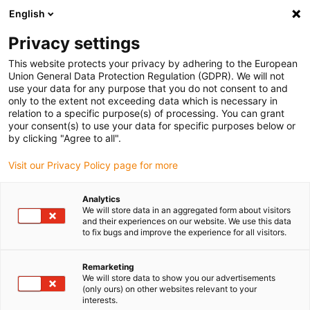
English
(0)
Privacy settings
igus-icon-arrow-right
igus-icon-arrow-right
igus-icon-arrow-right
igus-icon-arrow-r
Domů
Cables for energy chains
Harnessed cables
Drive
This website protects your privacy by adhering to the European
igus-icon-arrow-right
cables in accordance with manufacturers' standards
suitable for Lenze
Union General Data Protection Regulation (GDPR). We will not
use your data for any purpose that you do not consent to and
only to the extent not exceeding data which is necessary in
relation to a specific purpose(s) of processing. You can grant
Konfekcionované káble
your consent(s) to use your data for specific purposes below or
by clicking "Agree to all".
Visit our Privacy Policy page for more
vhodné pre spoločnosť Lenze
Analytics
We will store data in an aggregated form about visitors
and their experiences on our website. We use this data
to fix bugs and improve the experience for all visitors.
readycable® konfekciované káble vhodné pre Lenze sú obzvlášť
flexibilné káble pohonu, ktoré boli navrhnuté špeciálne na použitie
v energetickom reťazci pre dynamické aplikácie. Vďaka
Remarketing
We will store data to show you our advertisements
mimoriadne dlhej a predvídateľnej životnosti sú spoľahlivé a sú
(only ours) on other websites relevant to your
chránené zárukou. Všetky káble igus® sú testované na odolnosť,
interests.