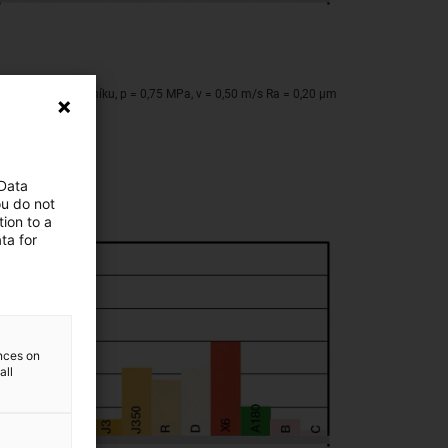
o eloxovaného hliníku, p = 0,75 MPa, v = 0,50 m/s Ra = 0,20 μm
 Data
ou do not
ion to a
ta for
ences on
all