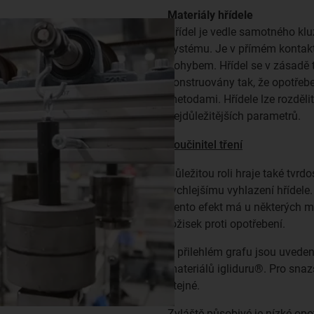
Materiály hřídele
Hřídel je vedle samotného klu
systému. Je v přímém kontakt
pohybem. Hřídel se v zásadě 
konstruovány tak, že opotřeben
metodami. Hřídele lze rozdělit
nejdůležitějších parametrů.
součinitel tření
Důležitou roli hraje také tvr
rychlejšímu vyhlazení hřídele
Tento efekt má u některých ma
ložisek proti opotřebení.
V přilehlém grafu jsou uveden
materiálů igliduru®. Pro snaz
stejné.
Zvláště působivé je nízké op