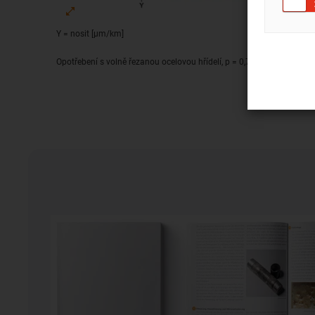
Y = nosit [μm/km]
Opotřebení s volně řezanou ocelovou hřídelí, p = 0,75 MPa, v = 0,50