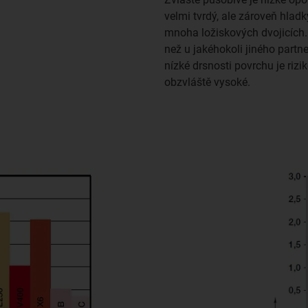
velmi tvrdý, ale zároveň hladk
mnoha ložiskových dvojicích. 
než u jakéhokoli jiného part
nízké drsnosti povrchu je riz
obzvláště vysoké.