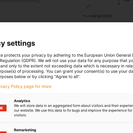
Y = nosit [μm/km]
 m/s Ra = 0,20 μm
Opotřebení u hřídele z tvrzenéh
y settings
te protects your privacy by adhering to the European Union General
 Regulation (GDPR). We will not use your data for any purpose that y
and only to the extent not exceeding data which is necessary in relat
urpose(s) of processing. You can grant your consent(s) to use your da
rposes below or by clicking "Agree to all".
rivacy Policy page for more
Analytics
We will store data in an aggregated form about visitors and their experi
our website. We use this data to fix bugs and improve the experience for 
visitors.
Remarketing