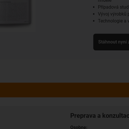
hřídele
Případová studi
Vývoj výrobků 
Technologie a v
Stáhnout nyní
Preprava a konzulta
Osobne: