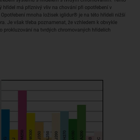
ý hřídel má příznivý vliv na chování při opotřebení v
Opotřebení mnoha ložisek iglidur® je na této hřídeli nižší
nera. Je však třeba poznamenat, že vzhledem k obvykle
iko prokluzování na tvrdých chromovaných hřídelích