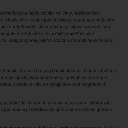
zného ložiska nejdůležitější veličinou ložiskového
u s ložiskem a stejně jako ložisko je namáhán relativním
také opotřebovává, ale moderní ložiskové systémy jsou
í hřídelů je tak nízké, že je nelze měřit běžnými
 do kategorií podle jejich tvrdosti a drsnosti povrchu jako
dost hřídele. U méně tvrdých hřídelí dochází během záběhu k
. Brusné špičky jsou odstraněny a povrch se reformuje.
teriálů pozitivní vliv a zvyšuje odolnost polymerních
y nejdůležitější materiály hřídelí a porovnání vybraných
ší pochopení je měřítko osy opotřebení ve všech grafech
otřebení systémů s hřídelem s tvrdým chromováním. Tento