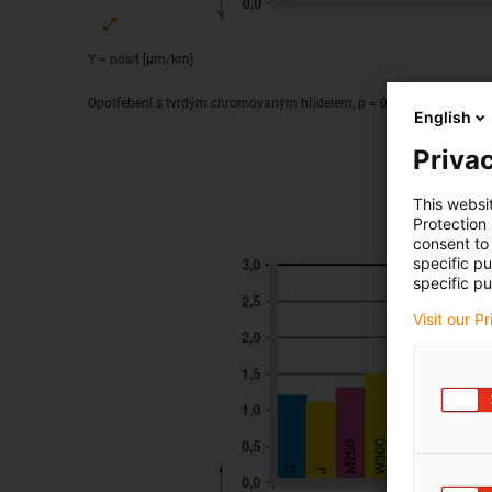
Y = nosit [μm/km]
Opotřebení s tvrdým chromovaným hřídelem, p = 0,75 MPa, v = 0,50
English
Privac
This websi
Protection
consent to 
specific p
specific pu
Visit our P