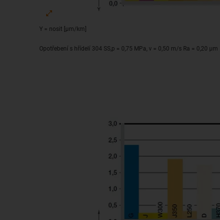
Y = nosit [μm/km]
Opotřebení s hřídelí 304 SS,p = 0,75 MPa, v = 0,50 m/s Ra = 0,20 μm