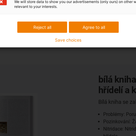
We will store data to show you our advertisements (only ours) on other 
relevant to your interests.
Y = nosit [μm/km]
Reject all
Agree to all
 m/s Ra = 0,20 μm
Opotřebení hřídele z ušlechtilé
Save choices
bílá knih
hřídelí a
Bílá kniha se z
Problémy: Poru
Pozinkování: Ž
Nitridace: Nit