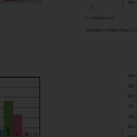
Y = nosit [μm/km]
Opotřebení s hřídelí Cf53,p = 0