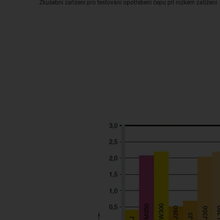
Zkušební zařízení pro testování opotřebení čepu při nízkém zatížení