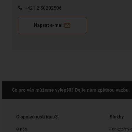
+421 2 50202506
Napsat e-mail
Co pro vás můžeme vylepšit? Dejte nám zpětnou vazbu.
O společnosti igus®
Služby
O nás
Funkce myi