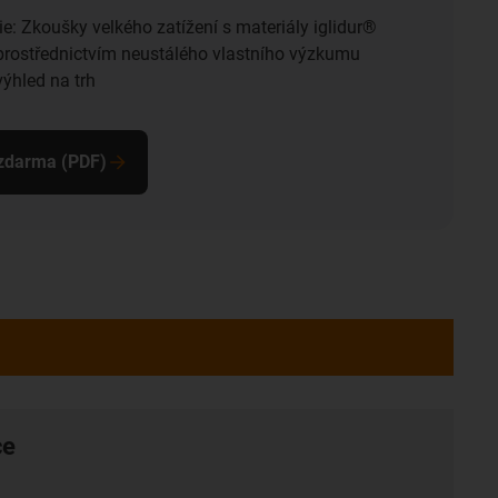
e: Zkoušky velkého zatížení s materiály iglidur®
prostřednictvím neustálého vlastního výzkumu
ýhled na trh
 zdarma (PDF)
ce