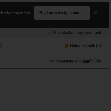
Přejít na www.igus.com
it všechna místa
Kalkulačka doby životnosti
Nákupní košík
(0)
SK
(
CS
)
Moje kontaktní osoba