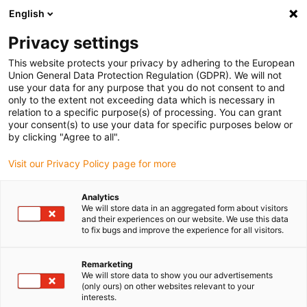
English
Vyberte místo pro doručení
Privacy settings
Výběr stránky země/oblasti může ovlivnit různé faktory
This website protects your privacy by adhering to the European
Union General Data Protection Regulation (GDPR). We will not
Zobrazit všechna místa
use your data for any purpose that you do not consent to and
only to the extent not exceeding data which is necessary in
relation to a specific purpose(s) of processing. You can grant
Přejít na www.igus.com
your consent(s) to use your data for specific purposes below or
by clicking "Agree to all".
Visit our Privacy Policy page for more
(0)
Analytics
We will store data in an aggregated form about visitors
Domovská stránka
Odbornost
Zbytkové Zásoby
and their experiences on our website. We use this data
to fix bugs and improve the experience for all visitors.
Remarketing
We will store data to show you our advertisements
(only ours) on other websites relevant to your
interests.