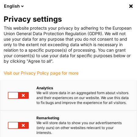
English
Vyberte místo pro doručení
Privacy settings
Výběr stránky země/oblasti může ovlivnit různé faktory
This website protects your privacy by adhering to the European
Union General Data Protection Regulation (GDPR). We will not
Zobrazit všechna místa
use your data for any purpose that you do not consent to and
only to the extent not exceeding data which is necessary in
relation to a specific purpose(s) of processing. You can grant
Přejít na www.igus.com
your consent(s) to use your data for specific purposes below or
by clicking "Agree to all".
Visit our Privacy Policy page for more
(0)
Analytics
We will store data in an aggregated form about visitors
Domovská stránka
Kuličková ložiska
Aplikace
and their experiences on our website. We use this data
to fix bugs and improve the experience for all visitors.
xiros® Plastové kuličkové
Remarketing
We will store data to show you our advertisements
(only ours) on other websites relevant to your
ložisko: Příklady použití
interests.