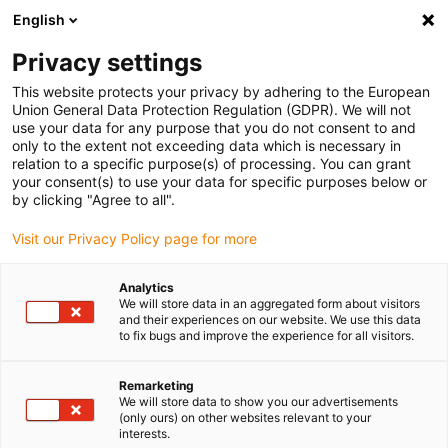
English
Vyberte místo pro doručení
Privacy settings
Výběr stránky země/oblasti může ovlivnit různé faktory
This website protects your privacy by adhering to the European
Union General Data Protection Regulation (GDPR). We will not
Zobrazit všechna místa
use your data for any purpose that you do not consent to and
only to the extent not exceeding data which is necessary in
Přejít na www.igus.com
relation to a specific purpose(s) of processing. You can grant
your consent(s) to use your data for specific purposes below or
by clicking "Agree to all".
(0)
Visit our Privacy Policy page for more
Domovská stránka
Řídicí systém robota
Robotický Software
Analytics
We will store data in an aggregated form about visitors
and their experiences on our website. We use this data
to fix bugs and improve the experience for all visitors.
Software igus Robot
Remarketing
Control
We will store data to show you our advertisements
(only ours) on other websites relevant to your
interests.