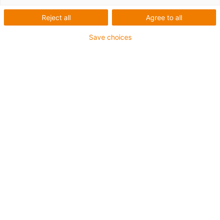
programy
Reject all
Agree to all
Save choices
Ušetřete čas a náklady díky
vzorovým programům
Rychlejší integrace řízení robotů igus® pro vaše stroje
díky kombinaci jednoduchých komponent a vzorových
programů igus®.