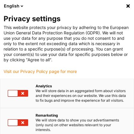
English
Vyberte místo pro doručení
Privacy settings
Výběr stránky země/oblasti může ovlivnit různé faktory
This website protects your privacy by adhering to the European
Union General Data Protection Regulation (GDPR). We will not
Zobrazit všechna místa
use your data for any purpose that you do not consent to and
only to the extent not exceeding data which is necessary in
relation to a specific purpose(s) of processing. You can grant
Přejít na www.igus.com
your consent(s) to use your data for specific purposes below or
by clicking "Agree to all".
Visit our Privacy Policy page for more
(0)
Analytics
We will store data in an aggregated form about visitors
Domovská stránka
Řídicí systém robota
and their experiences on our website. We use this data
to fix bugs and improve the experience for all visitors.
Rozhraní A Ukázkové Programy
Remarketing
We will store data to show you our advertisements
Rozhraní a ukázkové
(only ours) on other websites relevant to your
interests.