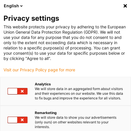
English
Vyberte místo pro doručení
Privacy settings
Výběr stránky země/oblasti může ovlivnit různé faktory
This website protects your privacy by adhering to the European
Union General Data Protection Regulation (GDPR). We will not
Zobrazit všechna místa
use your data for any purpose that you do not consent to and
only to the extent not exceeding data which is necessary in
Přejít na www.igus.com
relation to a specific purpose(s) of processing. You can grant
your consent(s) to use your data for specific purposes below or
by clicking "Agree to all".
(0)
Visit our Privacy Policy page for more
Domovská stránka
Odvětví
Obaly & Potravinářský Průmysl
Analytics
We will store data in an aggregated form about visitors
and their experiences on our website. We use this data
to fix bugs and improve the experience for all visitors.
Bezmazné komponenty
Remarketing
pro hygienicky citlivé
We will store data to show you our advertisements
(only ours) on other websites relevant to your
výrobní linky
interests.