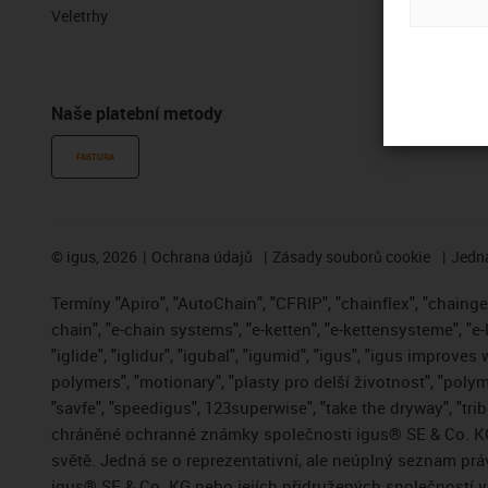
Veletrhy
Vzorky zdar
Portál se so
Naše platební metody
FAKTURA
©
igus, 2026
Ochrana údajů
Zásady souborů cookie
Jedna
Termíny "Apiro", "AutoChain", "CFRIP", "chainflex", "chainge",
chain", "e-chain systems", "e-ketten", "e-kettensysteme", "e-
"iglide", "iglidur", "igubal", "igumid", "igus", "igus improve
polymers", "motionary", "plasty pro delší životnost", "polym
"savfe", "speedigus", 123superwise", "take the dryway", "trib
chráněné ochranné známky společnosti igus® SE & Co. KG
světě. Jedná se o reprezentativní, ale neúplný seznam pr
igus® SE & Co. KG nebo jejích přidružených společností