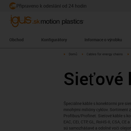
Připraveno k odeslání od 24 hodin
Obchod
Konfigurátory
Informace o výrobku
igus-icon-arrow-right
igus-icon-arrow-right
i
Domů
Cables for energy chains
Sieťové 
Špeciálne káble s konektormi pre sieť
mnohými milióny cyklov. Sortiment z
Profibus/Profinet. Sieťové káble s
EAC, CEi, CTP, GL, RoHS-II, CSA, CE a
sú samozhášavé a odolné voči olejo