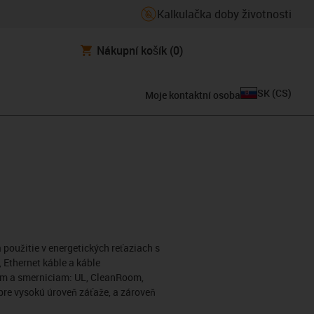
Kalkulačka doby životnosti
Nákupní košík
(0)
SK
(
CS
)
Moje kontaktní osoba
 použitie v energetických reťaziach s
Ethernet káble a káble
ám a smerniciam: UL, CleanRoom,
 pre vysokú úroveň záťaže, a zároveň