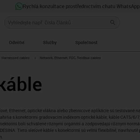
Rychlá konzultace prostřednictvím chatu WhatsApp
Odvětví
Služby
Společnost
gus-icon-arrow-right
igus-icon-arrow-right
Harnessed cables
Network, Ethernet, FOC, fieldbus cables
káble
ové, Ethernet, optické vlákna alebo zbernicové aplikácie sú testované na
ahŕňa s konektormi gradovacím indexom optické káble, káble CAT5/6/7, 
 konektormi boli schválené rôznymi orgánmi a zodpovedajú rôznym norm
 DESINA. Tieto sieťové káble s konektormi sú veľmi flexibilné, navrhnuté
m.