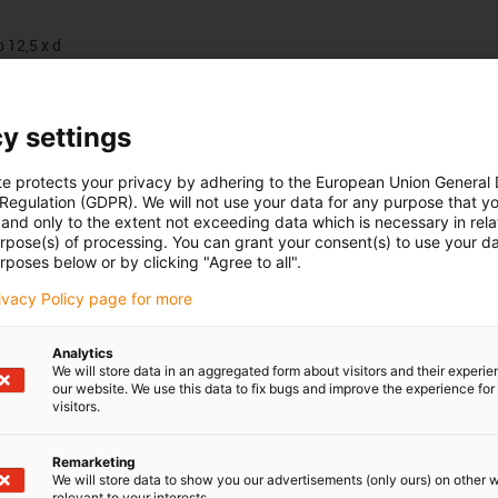
 12,5 x d
Počet produktů:
0
Seznam
Dlaždice
y settings
Bohužel v současné době nejsou v této kategorii k dispozici ž
te protects your privacy by adhering to the European Union General
podporu nebo řešení na míru? LiveChat igus® Vám okamžitě
 Regulation (GDPR). We will not use your data for any purpose that y
and only to the extent not exceeding data which is necessary in relat
urpose(s) of processing. You can grant your consent(s) to use your da
rposes below or by clicking "Agree to all".
rivacy Policy page for more
Pochvaly a kritika
Analytics
We will store data in an aggregated form about visitors and their experi
our website. We use this data to fix bugs and improve the experience for 
visitors.
Sledujte nás
Remarketing
us
Buďte v obraze a zaregistrujte se
We will store data to show you our advertisements (only ours) on other 
oje
newsletteru igus® zde.
relevant to your interests.