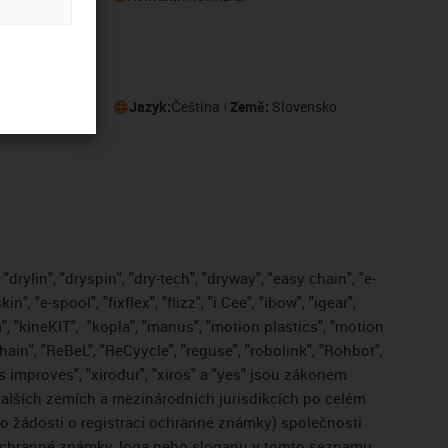
eru
Jazyk:
Čeština
Země:
Slovensko
drylin", "dryspin", "dry-tech", "dryway", "easy chain", "e-
, "e-spool", "fixflex", "flizz", "i.Cee", "ibow", "igear",
", "kineKIT",
"kopla", "manus", "motion plastics", "motion
ain", "ReBeL", "ReCyycle", "reguse", "robolink", "Rohbot",
gus improves", "xirodur", "xiros" a "yes" jsou zákonem
lších zemích a mezinárodních jurisdikcích po celém
bo žádosti o registraci ochranné známky) společnosti
 ochranné známky, loga nebo sloganu v tomto seznamu