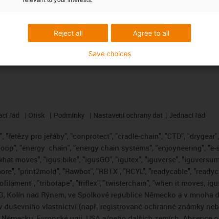
ma
ubory CAD ke stažení
Přihlásit se k odběru newslett
Reject all
Agree to all
Save choices
cí řád
Otisk
Podmínky
Nastavení ochrany dat
Jednací řád
 "řetězy pro jeřáby", "conprotect", "cradle-chain", "CTD", "drygear", "
loop", "energy
chain", "energy chain systems", "enjoyneering", "e-skin"
s what moves", "igus:bike", "igusGO", "igutex", "iguverse", "iguversum
ore", "print2mold", "Rawbot", "RBTX", "RCYL", "readycable", "readych
ofilament", "tribotape", "triflex", "twisterchain", "when it moves, i
, Kolín nad Rýnem, ve Spolkové republice Německo a v mnoha da
áv duševního vlastnictví (např. registrované ochranné známky ne
 v Německu, Evropské unii, USA a/nebo dalších zemích. Absence