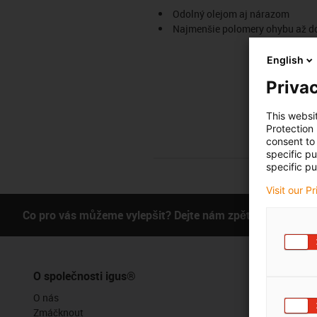
Odolný olejom aj nárazom
Najmenšie polomery ohybu až do
English
Privac
This websi
Protection
consent to 
specific p
specific pu
Visit our P
Co pro vás můžeme vylepšit? Dejte nám zpětnou vazbu.
O společnosti igus®
Služby
O nás
Funkce myig
Zmáčknout
Online nástr