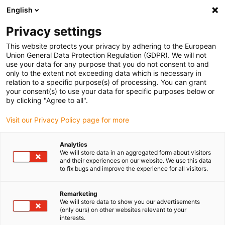
English
(0)
Privacy settings
igus-icon-arrow-right
igus-icon-arrow-right
igus-icon-arrow-right
Domů
Rollers
Guide rollers
This website protects your privacy by adhering to the European
Union General Data Protection Regulation (GDPR). We will not
use your data for any purpose that you do not consent to and
only to the extent not exceeding data which is necessary in
Online obchod s vodiacimi
relation to a specific purpose(s) of processing. You can grant
your consent(s) to use your data for specific purposes below or
by clicking "Agree to all".
valčekmi
Visit our Privacy Policy page for more
Analytics
We will store data in an aggregated form about visitors
and their experiences on our website. We use this data
Vodiace valčeky sú nepostrádateľné komponenty, ktoré umožňujú
to fix bugs and improve the experience for all visitors.
plynulý a bezpečný pohyb vo viacerých aplikáciách v priemysle bez
zbytočného trenia. Vodiace valčeky igus sú vyrobené z
Remarketing
vysokovýkonných plastov iglidur, ktoré ich robia obzvlášť
We will store data to show you our advertisements
odolnými a odolnými voči opotrebeniu. Tieto vodiace valčeky
(only ours) on other websites relevant to your
fungujú bez mazacieho oleja. igus ponúka široký výber vodiacich
interests.