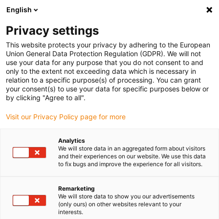
English
Vyberte místo pro doručení
Privacy settings
Výběr stránky země/oblasti může ovlivnit různé faktory
This website protects your privacy by adhering to the European
Union General Data Protection Regulation (GDPR). We will not
Zobrazit všechna místa
use your data for any purpose that you do not consent to and
only to the extent not exceeding data which is necessary in
relation to a specific purpose(s) of processing. You can grant
Přejít na www.igus.com
your consent(s) to use your data for specific purposes below or
by clicking "Agree to all".
Visit our Privacy Policy page for more
(0)
Analytics
We will store data in an aggregated form about visitors
Domovská stránka
3D tisk
Aplikace
and their experiences on our website. We use this data
to fix bugs and improve the experience for all visitors.
Příklady použití u
Remarketing
We will store data to show you our advertisements
(only ours) on other websites relevant to your
zákazníků
interests.