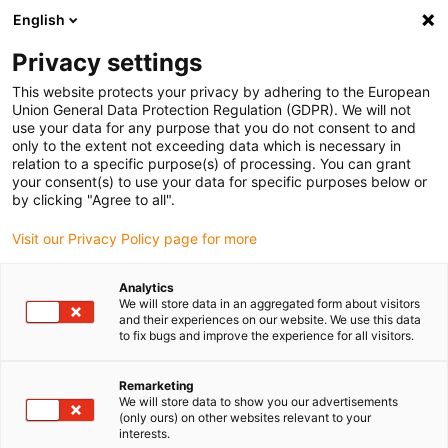
English
Vyberte místo pro doručení
Privacy settings
Výběr stránky země/oblasti může ovlivnit různé faktory
This website protects your privacy by adhering to the European
Union General Data Protection Regulation (GDPR). We will not
Zobrazit všechna místa
use your data for any purpose that you do not consent to and
only to the extent not exceeding data which is necessary in
relation to a specific purpose(s) of processing. You can grant
Přejít na www.igus.com
your consent(s) to use your data for specific purposes below or
by clicking "Agree to all".
Visit our Privacy Policy page for more
(0)
Analytics
We will store data in an aggregated form about visitors
Domovská stránka
Produkty
Kabelový Buben E-Spool
and their experiences on our website. We use this data
to fix bugs and improve the experience for all visitors.
e-spool: pružinový
Remarketing
We will store data to show you our advertisements
(only ours) on other websites relevant to your
kabelový buben bez
interests.