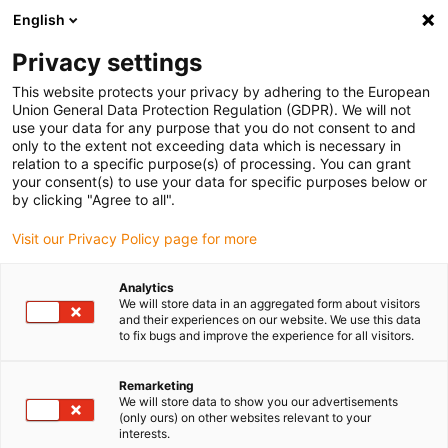
English
Vyberte místo pro doručení
Privacy settings
Výběr stránky země/oblasti může ovlivnit různé faktory
This website protects your privacy by adhering to the European
Union General Data Protection Regulation (GDPR). We will not
Zobrazit všechna místa
use your data for any purpose that you do not consent to and
only to the extent not exceeding data which is necessary in
relation to a specific purpose(s) of processing. You can grant
Přejít na www.igus.com
your consent(s) to use your data for specific purposes below or
by clicking "Agree to all".
Visit our Privacy Policy page for more
(0)
Analytics
We will store data in an aggregated form about visitors
Domovská stránka
Naše produkty
Katalogy Výrobků
and their experiences on our website. We use this data
to fix bugs and improve the experience for all visitors.
Katalogy výrobků od
Remarketing
We will store data to show you our advertisements
(only ours) on other websites relevant to your
společnosti igus
interests.