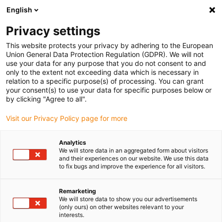
English
Vyberte místo pro doručení
Privacy settings
Výběr stránky země/oblasti může ovlivnit různé faktory
This website protects your privacy by adhering to the European
Union General Data Protection Regulation (GDPR). We will not
Zobrazit všechna místa
use your data for any purpose that you do not consent to and
only to the extent not exceeding data which is necessary in
relation to a specific purpose(s) of processing. You can grant
Přejít na www.igus.com
your consent(s) to use your data for specific purposes below or
by clicking "Agree to all".
Visit our Privacy Policy page for more
(0)
Analytics
We will store data in an aggregated form about visitors
Domovská stránka
Lineární jednotky
Konfigurátor
and their experiences on our website. We use this data
to fix bugs and improve the experience for all visitors.
online nástroj technologie
Remarketing
We will store data to show you our advertisements
(only ours) on other websites relevant to your
pohonu
interests.