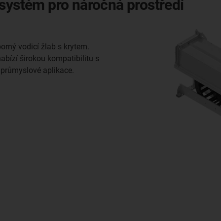
 systém pro náročná prostředí
rný vodicí žlab s krytem.
bízí širokou kompatibilitu s
 průmyslové aplikace.