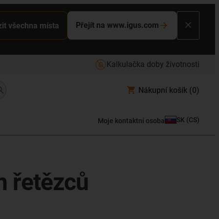
Přejít na www.igus.com
it všechna místa
Kalkulačka doby životnosti
Nákupní košík
(0)
SK
(
CS
)
Moje kontaktní osoba
h řetězců