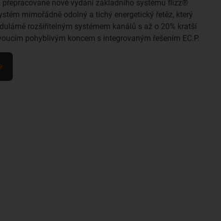
, přepracované nové vydání základního systému flizz®
ystém mimořádně odolný a tichý energetický řetěz, který
ulárně rozšiřitelným systémem kanálů s až o 20% kratší
voucím pohyblivým koncem s integrovaným řešením EC.P.