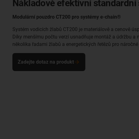
Nákladově efektivní standardní
Modulární pouzdro CT200 pro systémy e-chain®
Systém vodicích žlabů CT200 je materiálově a cenově úspo
Díky menšímu počtu verzí usnadňuje montáž a údržbu a na
několika řadami žlabů a energetických řetězů pro náročné
Zadejte dotaz na produkt