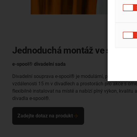
Jednoduchá montáž ve stísněný
e-spool® divadelní sada
Divadelní souprava e-spool® je modulární, prostorově úsp
vzdálenosti 15 m v divadlech a prostorách pro akce s om
flexibilně instalovat na místě a nabízí plný výkon, kvalit
divadla e-spool®.
Zadejte dotaz na produkt