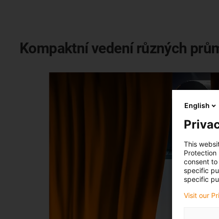
Kompaktní vedení různých prům
English
Privac
This websi
Protection
consent to 
specific p
specific pu
Visit our P