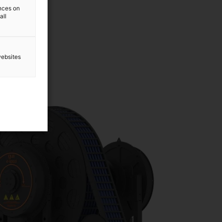
ences on
all
websites