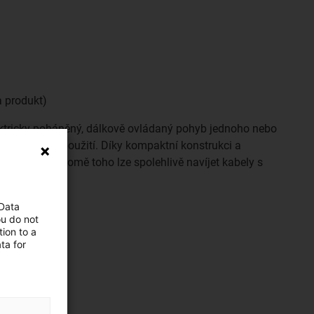
 produkt)
ktricky poháněný, dálkově ovládaný pohyb jednoho nebo
í flexibilitu použití. Díky kompaktní konstrukci a
ě úsporný. Kromě toho lze spolehlivě navíjet kabely s
 Data
ou do not
ion to a
ta for