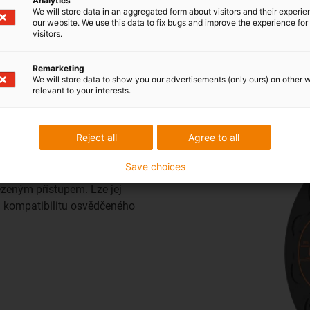
Analytics
We will store data in an aggregated form about visitors and their experi
our website. We use this data to fix bugs and improve the experience for 
visitors.
Remarketing
We will store data to show you our advertisements (only ours) on other 
relevant to your interests.
ch instalačních prostorech
Reject all
Agree to all
Save choices
orné řešení pro cesty do
ezeným přístupem. Lze jej
u a kompatibilitu osvědčeného