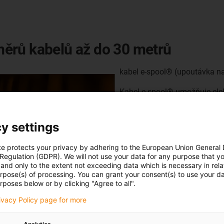
ěrů kabelů až do 30 metrů
kabel e-spool® (upoutávka na
Kabel e-spool® umožňuje ele
dvou kabelů a nabízí maximáln
bočnímu navíjení je mimořádn
y settings
malými a různými průměry.
te protects your privacy by adhering to the European Union General
Zadejte dotaz na produkt
 Regulation (GDPR). We will not use your data for any purpose that y
and only to the extent not exceeding data which is necessary in relat
urpose(s) of processing. You can grant your consent(s) to use your da
rposes below or by clicking "Agree to all".
rivacy Policy page for more