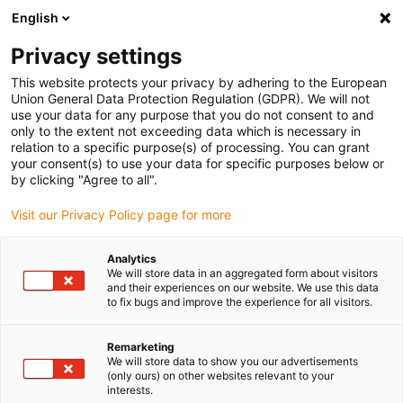
English
(0)
Privacy settings
igus-icon-arrow-right
igus-icon-arrow-right
igus-icon-arrow-right
igus-icon-arrow-r
Domů
Cables for energy chains
Harnessed cables
Drive
This website protects your privacy by adhering to the European
igus-icon-arrow-right
cables in accordance with manufacturers' standards
suitable for Heidrive
Union General Data Protection Regulation (GDPR). We will not
use your data for any purpose that you do not consent to and
only to the extent not exceeding data which is necessary in
relation to a specific purpose(s) of processing. You can grant
Konfekciované káble vhodné
your consent(s) to use your data for specific purposes below or
by clicking "Agree to all".
Visit our Privacy Policy page for more
pre Heidrive
Analytics
We will store data in an aggregated form about visitors
and their experiences on our website. We use this data
to fix bugs and improve the experience for all visitors.
Vysoce kvalitné káble readycable® s obzvlášť dlhou životnosťou
vhodné pre Heidrive káble s konektormi na použitie v energetických
reťaziach. Mimoriadne odolné a trvácne v pohyblivých aplikáciách.
Remarketing
We will store data to show you our advertisements
Aby sme zabezpečili vysoký výkon aj pre náročné aplikácie, igus®
(only ours) on other websites relevant to your
podrobuje všetky produkty readycable® prísnej kontrole kvality a
interests.