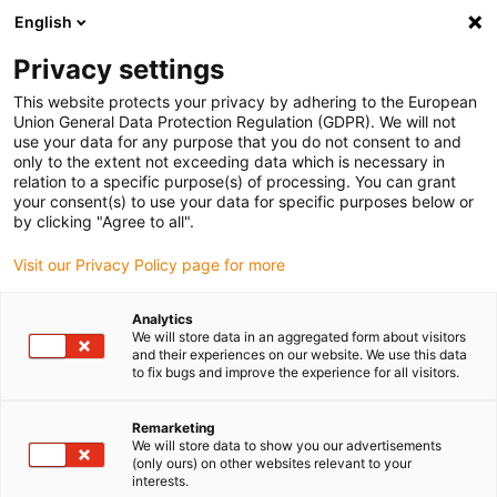
English
Vyberte místo pro doručení
Privacy settings
Výběr stránky země/oblasti může ovlivnit různé faktory
This website protects your privacy by adhering to the European
Union General Data Protection Regulation (GDPR). We will not
Zobrazit všechna místa
use your data for any purpose that you do not consent to and
only to the extent not exceeding data which is necessary in
Přejít na www.igus.com
relation to a specific purpose(s) of processing. You can grant
your consent(s) to use your data for specific purposes below or
by clicking "Agree to all".
(0)
Visit our Privacy Policy page for more
Domovská stránka
Produkty
Střední Energetické Řetězce
Analytics
We will store data in an aggregated form about visitors
and their experiences on our website. We use this data
to fix bugs and improve the experience for all visitors.
Středně velké energetické
Remarketing
řetězy pro středně velká
We will store data to show you our advertisements
(only ours) on other websites relevant to your
zatížení
interests.