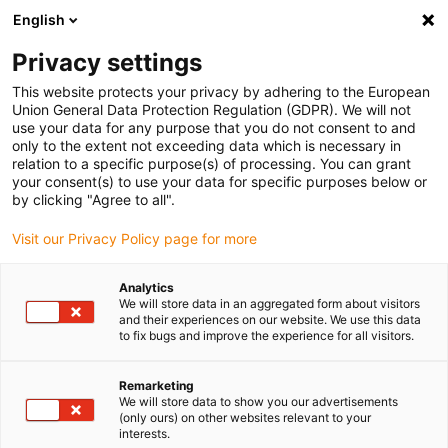
English
(0)
Privacy settings
igus-icon-arrow-right
igus-icon-arrow-right
igus-icon-arrow-right
igus-icon-arrow-right
Domů
Cables for energy chains
Cables
Elements for
This website protects your privacy by adhering to the European
cleanroom
Union General Data Protection Regulation (GDPR). We will not
use your data for any purpose that you do not consent to and
only to the extent not exceeding data which is necessary in
relation to a specific purpose(s) of processing. You can grant
Hybridné káble
your consent(s) to use your data for specific purposes below or
by clicking "Agree to all".
Visit our Privacy Policy page for more
Séria CFCLEAN sa skladá z prvkov, ktoré nie sú káblami v zmysle
Analytics
káblových štandardov. Pokiaľ ide o ich účel, obvykle prenášajú
We will store data in an aggregated form about visitors
energiu, údajové alebo dátové signály, no nemajú vonkajší plášť na
and their experiences on our website. We use this data
ochranu pred opotrebením alebo poškodením. Namiesto toho sú
to fix bugs and improve the experience for all visitors.
všetky káble CFCLEAN potiahnuté PTFE páskou. Preto sú tieto
"káble" schválené na použitie len v e-skin® plochom prevedení.
Remarketing
Kombinácia je vhodné pre náročné podmienky a najmenšie
We will store data to show you our advertisements
(only ours) on other websites relevant to your
polomery ohybu v čistých priestoroch. Naše prvky pre čisté
interests.
priestory sú tienené, vysoko odolné voči oteru a všetky bez PVC.