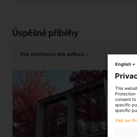
Úspěšné příběhy
Více informací o této
aplikaci
English
Privac
This websi
Protection
consent to 
specific p
specific pu
Visit our P