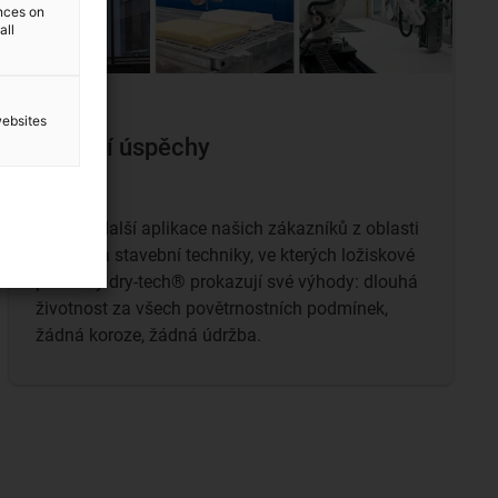
ences on
all
websites
... další úspěchy
Objevte další aplikace našich zákazníků z oblasti
fasádní a stavební techniky, ve kterých ložiskové
produkty dry-tech® prokazují své výhody: dlouhá
životnost za všech povětrnostních podmínek,
žádná koroze, žádná údržba.