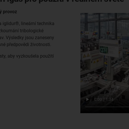
hý provoz
 iglidur®, lineární technika
 zkoumání tribologické
tav. Výsledky jsou zaneseny
né předpovědi životnosti.
ty, aby vyzkoušela použití