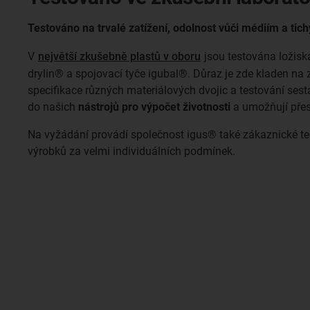
Testováno na trvalé zatížení, odolnost vůči médiím a tic
V
největší zkušebně plastů v oboru
jsou testována ložiska
drylin® a spojovací tyče igubal®. Důraz je zde kladen na
specifikace různých materiálových dvojic a testování ses
do našich
nástrojů pro výpočet životnosti
a umožňují přes
Na vyžádání provádí společnost igus® také zákaznické tes
výrobků za velmi individuálních podmínek.