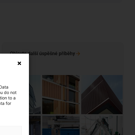
Objevte další úspěšné
příběhy
 Data
ou do not
ion to a
ta for