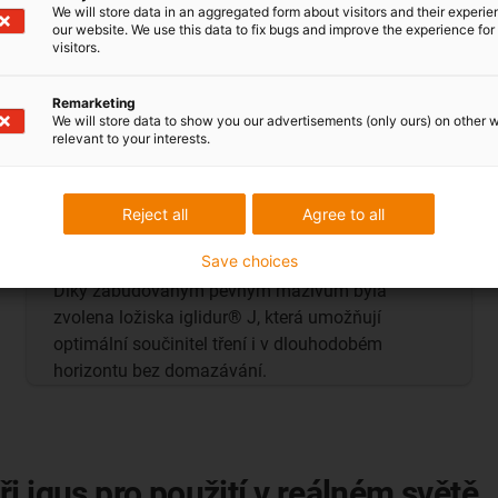
We will store data in an aggregated form about visitors and their experi
our website. We use this data to fix bugs and improve the experience for 
visitors.
Bezúdržbová kluzná ložiska pro
protisluneční lamely 1028 v
Remarketing
We will store data to show you our advertisements (only ours) on other 
technickém středisku společnosti
relevant to your interests.
E.ON
Aby se minimalizovalo zatížení po montáži vnější
Reject all
Agree to all
fasády, byla pro otočné body svislých lamel
Save choices
požadována bezúdržbová ložisková technologie.
Díky zabudovaným pevným mazivům byla
zvolena ložiska iglidur® J, která umožňují
optimální součinitel tření i v dlouhodobém
horizontu bez domazávání.
i igus pro použití v reálném světě