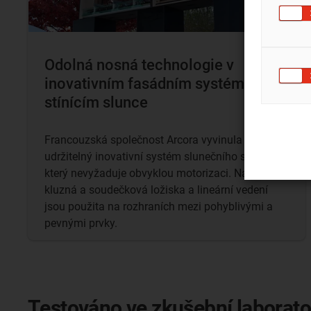
Odolná nosná technologie v
inovativním fasádním systému
stínícím slunce
Francouzská společnost Arcora vyvinula
udržitelný inovativní systém slunečního stínění,
který nevyžaduje obvyklou motorizaci. Naše
kluzná a soudečková ložiska a lineární vedení
jsou použita na rozhraních mezi pohyblivými a
pevnými prvky.
Testováno ve zkušební laboratoř