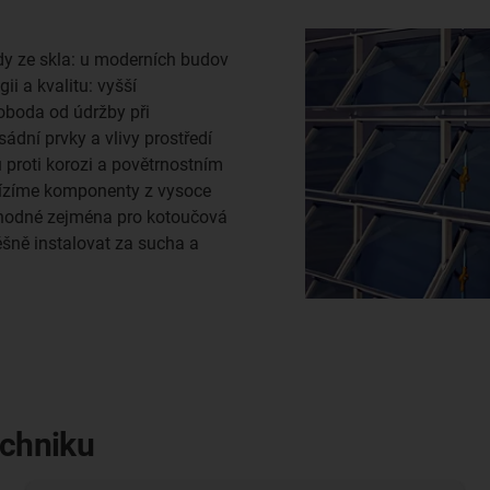
ády ze skla: u moderních budov
i a kvalitu: vyšší
voboda od údržby při
sádní prvky a vlivy prostředí
 proti korozi a povětrnostním
bízíme komponenty z vysoce
 vhodné zejména pro kotoučová
pěšně instalovat za sucha a
echniku