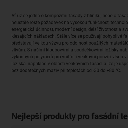
Ať už se jedná o kompozitní fasády z hliníku, nebo o fas
neustále roste požadavek na vysokou funkčnost, technologi
energetická účinnost, moderní design, delší životnost a s
klesajících nákladech. Stále více se používají pohyblivé fa
představují velkou výzvu pro odolnost použitých materiálů
vlivům. S našimi kloubovými a soudečkovými ložisky na
výkonných polymerů pro vnitřní i venkovní použití. Jsou
ložiska, například v oblasti venkovních fasád, a lze je ús
bez dodatečných maziv při teplotách od -30 do +80 °C.
Nejlepší produkty pro fasádní t