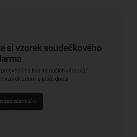
te si vzorek soudečkového
zdarma
přesvědčit o kvalitě našich výrobků?
te vzorek zdarma ještě dnes!
vzorek zdarma!