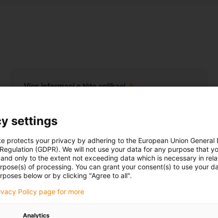
Více informací o této
aplikaci
y settings
te protects your privacy by adhering to the European Union General
 Regulation (GDPR). We will not use your data for any purpose that y
and only to the extent not exceeding data which is necessary in relat
urpose(s) of processing. You can grant your consent(s) to use your da
rposes below or by clicking "Agree to all".
rivacy Policy page for more
Analytics