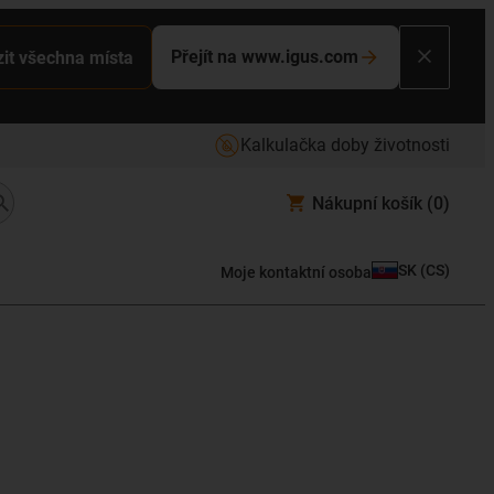
Přejít na www.igus.com
it všechna místa
Kalkulačka doby životnosti
Nákupní košík
(0)
SK
(
CS
)
Moje kontaktní osoba