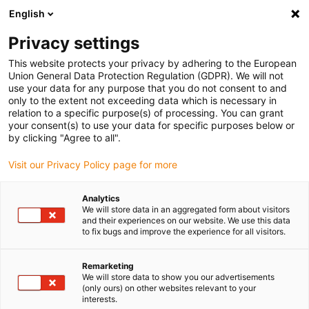
English
(0)
Privacy settings
igus-icon-arrow-right
igus-icon-arrow-right
igus-icon-arrow-right
igus-icon-arrow-r
Domů
Cables for energy chains
Harnessed cables
Drive
This website protects your privacy by adhering to the European
igus-icon-arrow-right
cables in accordance with manufacturers' standards
suitable for Beckhoff
Union General Data Protection Regulation (GDPR). We will not
use your data for any purpose that you do not consent to and
only to the extent not exceeding data which is necessary in
relation to a specific purpose(s) of processing. You can grant
Konfekciované káble vhodné
your consent(s) to use your data for specific purposes below or
by clicking "Agree to all".
Visit our Privacy Policy page for more
pre Beckhoff
Analytics
We will store data in an aggregated form about visitors
and their experiences on our website. We use this data
to fix bugs and improve the experience for all visitors.
Káble readycable® s konektormi vhodné pre Beckhoff, vyvinuté
špeciálne pre použitie v nosných reťaziach v pohyblivých
aplikáciách. Aby spoločnosť igus® splnila požiadavky kladené na
Remarketing
We will store data to show you our advertisements
kvalitu bez ohľadu na to, aká náročná je aplikácia, testuje všetky
(only ours) on other websites relevant to your
káble readycable® vo svojom internom testovacom laboratóriu z
interests.